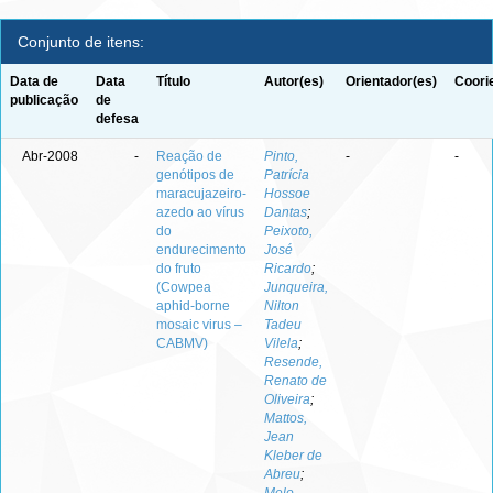
Conjunto de itens:
Data de
Data
Título
Autor(es)
Orientador(es)
Coori
publicação
de
defesa
Abr-2008
-
Reação de
Pinto,
-
-
genótipos de
Patrícia
maracujazeiro-
Hossoe
azedo ao vírus
Dantas
;
do
Peixoto,
endurecimento
José
do fruto
Ricardo
;
(Cowpea
Junqueira,
aphid-borne
Nilton
mosaic virus –
Tadeu
CABMV)
Vilela
;
Resende,
Renato de
Oliveira
;
Mattos,
Jean
Kleber de
Abreu
;