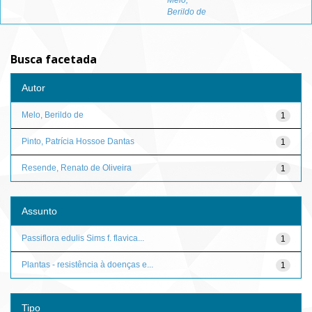
Melo,
Berildo de
Busca facetada
Autor
Melo, Berildo de
1
Pinto, Patrícia Hossoe Dantas
1
Resende, Renato de Oliveira
1
Assunto
Passiflora edulis Sims f. flavica...
1
Plantas - resistência à doenças e...
1
Tipo