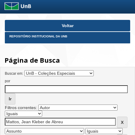
Skip
Voltar
navigation
REPOSITÓRIO INSTITUCIONAL DA UNB
Página de Busca
Buscar em:
por
Filtros correntes: