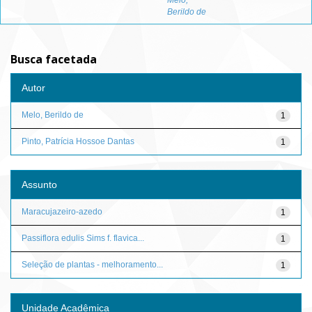
Melo,
Berildo de
Busca facetada
Autor
Melo, Berildo de
1
Pinto, Patrícia Hossoe Dantas
1
Assunto
Maracujazeiro-azedo
1
Passiflora edulis Sims f. flavica...
1
Seleção de plantas - melhoramento...
1
Unidade Acadêmica