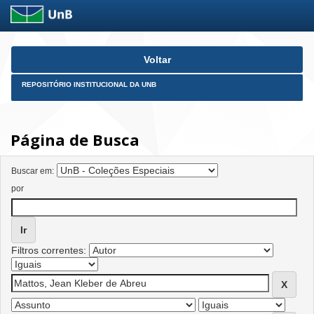
Skip
Voltar
navigation
REPOSITÓRIO INSTITUCIONAL DA UNB
Página de Busca
Buscar em:
por
Filtros correntes: