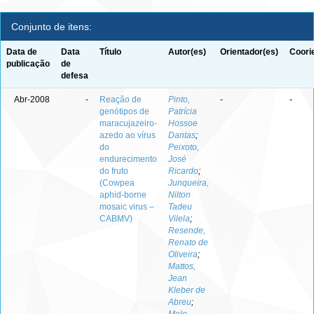
Conjunto de itens:
Data de
Data
Título
Autor(es)
Orientador(es)
Coori
publicação
de
defesa
Abr-2008
-
Reação de
Pinto,
-
-
genótipos de
Patrícia
maracujazeiro-
Hossoe
azedo ao vírus
Dantas
;
do
Peixoto,
endurecimento
José
do fruto
Ricardo
;
(Cowpea
Junqueira,
aphid-borne
Nilton
mosaic virus –
Tadeu
CABMV)
Vilela
;
Resende,
Renato de
Oliveira
;
Mattos,
Jean
Kleber de
Abreu
;