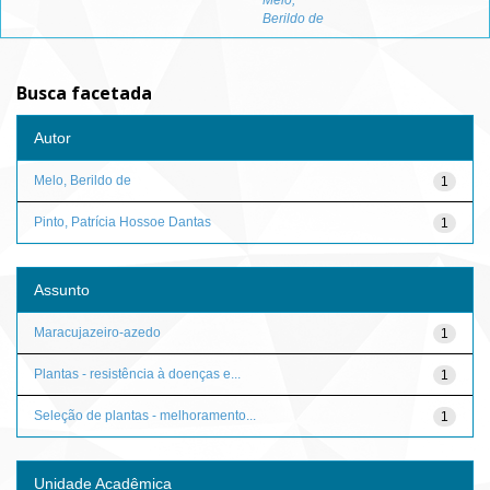
Melo,
Berildo de
Busca facetada
Autor
Melo, Berildo de
1
Pinto, Patrícia Hossoe Dantas
1
Assunto
Maracujazeiro-azedo
1
Plantas - resistência à doenças e...
1
Seleção de plantas - melhoramento...
1
Unidade Acadêmica