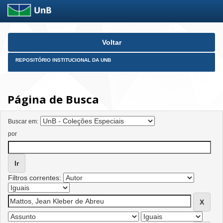
Skip
Voltar
navigation
REPOSITÓRIO INSTITUCIONAL DA UNB
Página de Busca
Buscar em:
por
Filtros correntes: