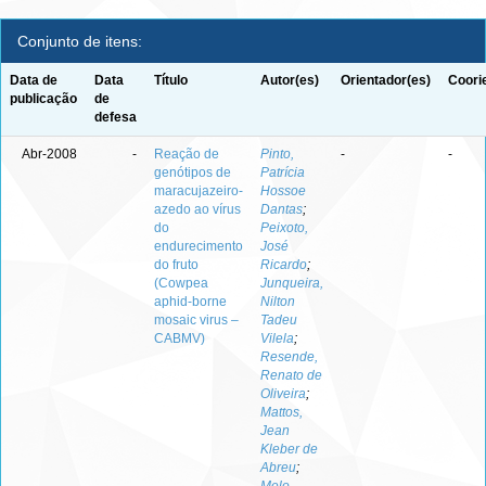
Conjunto de itens:
Data de
Data
Título
Autor(es)
Orientador(es)
Coori
publicação
de
defesa
Abr-2008
-
Reação de
Pinto,
-
-
genótipos de
Patrícia
maracujazeiro-
Hossoe
azedo ao vírus
Dantas
;
do
Peixoto,
endurecimento
José
do fruto
Ricardo
;
(Cowpea
Junqueira,
aphid-borne
Nilton
mosaic virus –
Tadeu
CABMV)
Vilela
;
Resende,
Renato de
Oliveira
;
Mattos,
Jean
Kleber de
Abreu
;