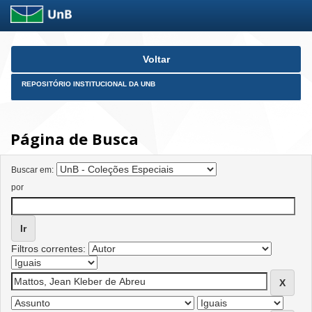
Skip
Voltar
navigation
REPOSITÓRIO INSTITUCIONAL DA UNB
Página de Busca
Buscar em:
por
Filtros correntes: