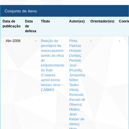
Conjunto de itens:
Data de
Data
Título
Autor(es)
Orientador(es)
Coori
publicação
de
defesa
Abr-2008
-
Reação de
Pinto,
-
-
genótipos de
Patrícia
maracujazeiro-
Hossoe
azedo ao vírus
Dantas
;
do
Peixoto,
endurecimento
José
do fruto
Ricardo
;
(Cowpea
Junqueira,
aphid-borne
Nilton
mosaic virus –
Tadeu
CABMV)
Vilela
;
Resende,
Renato de
Oliveira
;
Mattos,
Jean
Kleber de
Abreu
;