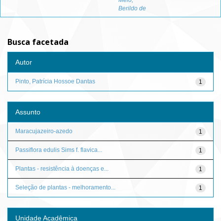
Melo,
Berildo de
Busca facetada
Autor
Pinto, Patrícia Hossoe Dantas
1
Assunto
Maracujazeiro-azedo
1
Passiflora edulis Sims f. flavica...
1
Plantas - resistência à doenças e...
1
Seleção de plantas - melhoramento...
1
Unidade Acadêmica