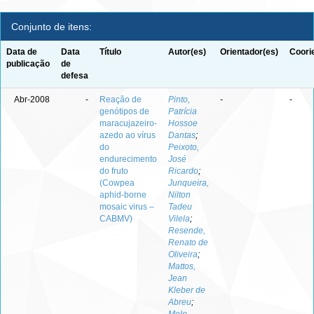
Conjunto de itens:
Data de
Data
Título
Autor(es)
Orientador(es)
Coori
publicação
de
defesa
Abr-2008
-
Reação de
Pinto,
-
-
genótipos de
Patrícia
maracujazeiro-
Hossoe
azedo ao vírus
Dantas
;
do
Peixoto,
endurecimento
José
do fruto
Ricardo
;
(Cowpea
Junqueira,
aphid-borne
Nilton
mosaic virus –
Tadeu
CABMV)
Vilela
;
Resende,
Renato de
Oliveira
;
Mattos,
Jean
Kleber de
Abreu
;