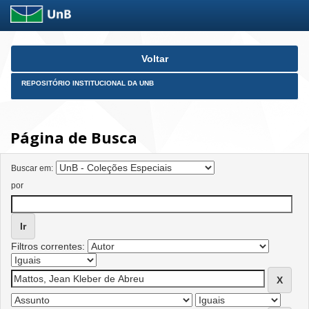
Skip
Voltar
navigation
REPOSITÓRIO INSTITUCIONAL DA UNB
Página de Busca
Buscar em:
por
Filtros correntes: