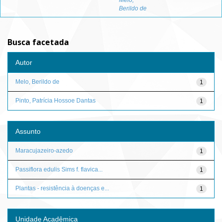
Melo,
Berildo de
Busca facetada
Autor
Melo, Berildo de
1
Pinto, Patrícia Hossoe Dantas
1
Assunto
Maracujazeiro-azedo
1
Passiflora edulis Sims f. flavica...
1
Plantas - resistência à doenças e...
1
Unidade Acadêmica