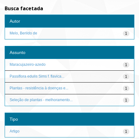
Busca facetada
Autor
Melo, Berildo de
1
Assunto
Maracujazeiro-azedo
1
Passiflora edulis Sims f. flavica...
1
Plantas - resistência à doenças e...
1
Seleção de plantas - melhoramento...
1
Tipo
Artigo
1