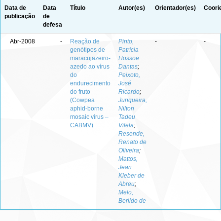
Data de
Data
Título
Autor(es)
Orientador(es)
Coori
publicação
de
defesa
Abr-2008
-
Reação de
Pinto,
-
-
genótipos de
Patrícia
maracujazeiro-
Hossoe
azedo ao vírus
Dantas
;
do
Peixoto,
endurecimento
José
do fruto
Ricardo
;
(Cowpea
Junqueira,
aphid-borne
Nilton
mosaic virus –
Tadeu
CABMV)
Vilela
;
Resende,
Renato de
Oliveira
;
Mattos,
Jean
Kleber de
Abreu
;
Melo,
Berildo de