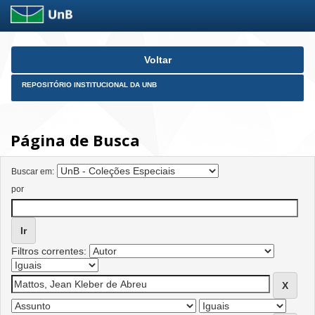
Skip
Voltar
navigation
REPOSITÓRIO INSTITUCIONAL DA UNB
Página de Busca
Buscar em:
por
Filtros correntes: