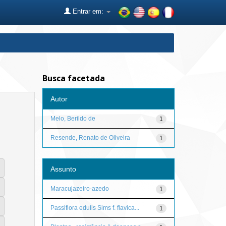
Entrar em:
Busca facetada
Autor
Melo, Berildo de
1
Resende, Renato de Oliveira
1
Assunto
Maracujazeiro-azedo
1
Passiflora edulis Sims f. flavica...
1