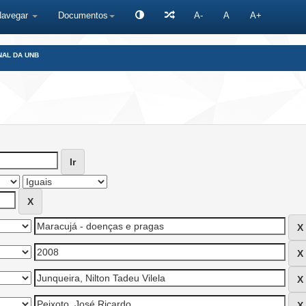
Navegar
Documentos
A-
A
A+
NAL DA UNB