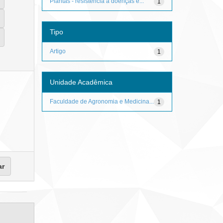
Plantas - resistência à doenças e...
1
Tipo
Artigo
1
Unidade Acadêmica
Faculdade de Agronomia e Medicina...
1