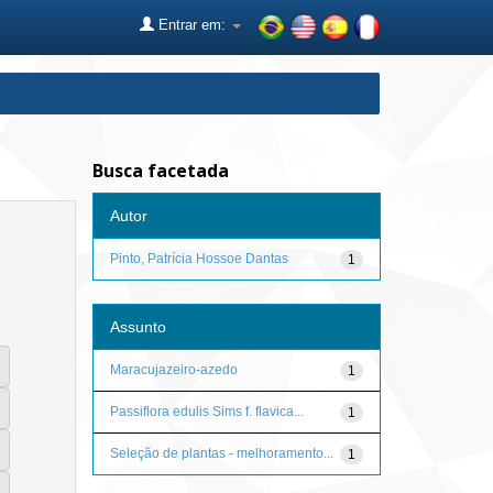
Entrar em:
Busca facetada
Autor
Pinto, Patrícia Hossoe Dantas
1
Assunto
Maracujazeiro-azedo
1
Passiflora edulis Sims f. flavica...
1
Seleção de plantas - melhoramento...
1