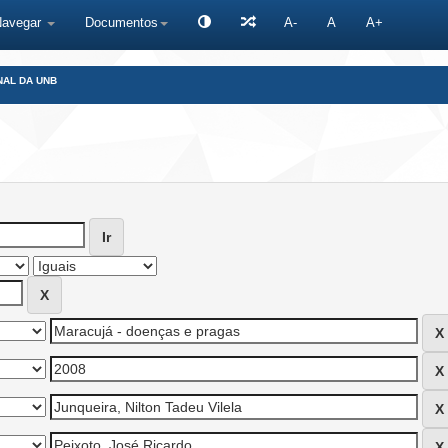
Navegar
Documentos
A-
A
A+
NAL DA UNB