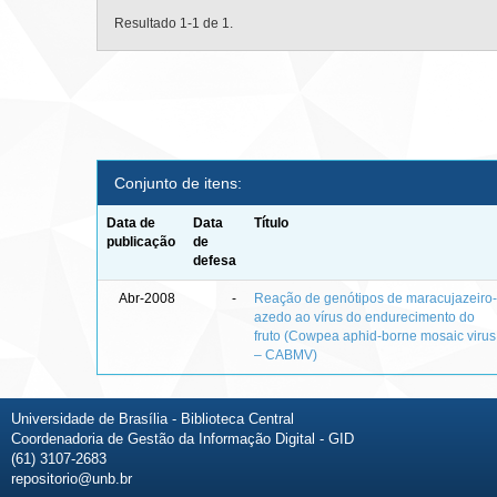
Resultado 1-1 de 1.
Conjunto de itens:
Data de
Data
Título
publicação
de
defesa
Abr-2008
-
Reação de genótipos de maracujazeiro
azedo ao vírus do endurecimento do
fruto (Cowpea aphid-borne mosaic virus
– CABMV)
Universidade de Brasília - Biblioteca Central
Coordenadoria de Gestão da Informação Digital - GID
(61) 3107-2683
repositorio@unb.br