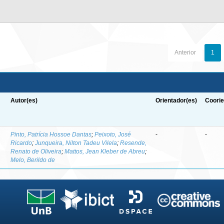
Anterior
1
Autor(es)
Orientador(es)
Coorie
-
Pinto, Patrícia Hossoe Dantas
;
Peixoto, José
-
-
Ricardo
;
Junqueira, Nilton Tadeu Vilela
;
Resende,
Renato de Oliveira
;
Mattos, Jean Kleber de Abreu
;
Melo, Berildo de