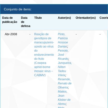
Conjunto de itens:
Data de
Data
Título
Autor(es)
Orientador(es)
Coori
publicação
de
defesa
Abr-2008
-
Reação de
Pinto,
-
-
genótipos de
Patrícia
maracujazeiro-
Hossoe
azedo ao vírus
Dantas
;
do
Peixoto,
endurecimento
José
do fruto
Ricardo
;
(Cowpea
Junqueira,
aphid-borne
Nilton
mosaic virus –
Tadeu
CABMV)
Vilela
;
Resende,
Renato de
Oliveira
;
Mattos,
Jean
Kleber de
Abreu
;