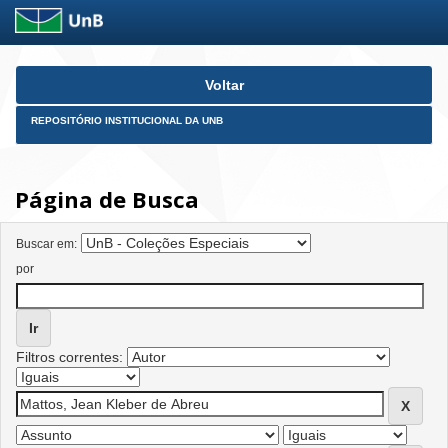
Skip
Voltar
navigation
REPOSITÓRIO INSTITUCIONAL DA UNB
Página de Busca
Buscar em:
por
Filtros correntes: