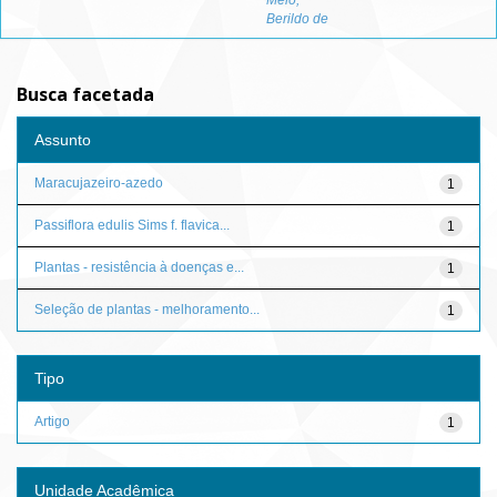
Melo,
Berildo de
Busca facetada
Assunto
Maracujazeiro-azedo
1
Passiflora edulis Sims f. flavica...
1
Plantas - resistência à doenças e...
1
Seleção de plantas - melhoramento...
1
Tipo
Artigo
1
Unidade Acadêmica