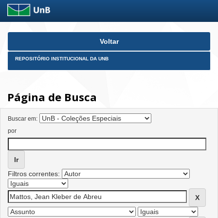
Skip
Voltar
navigation
REPOSITÓRIO INSTITUCIONAL DA UNB
Página de Busca
Buscar em:
por
Filtros correntes: