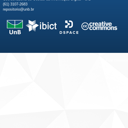
(61) 3107-2683
repositorio@unb.br
Fale conosco
Sobre