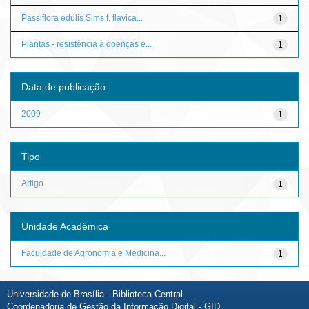
Passiflora edulis Sims f. flavica...
1
Plantas - resistência à doenças e...
1
Data de publicação
2009
1
Tipo
Artigo
1
Unidade Acadêmica
Faculdade de Agronomia e Medicina...
1
Universidade de Brasília - Biblioteca Central
Coordenadoria de Gestão da Informação Digital - GID