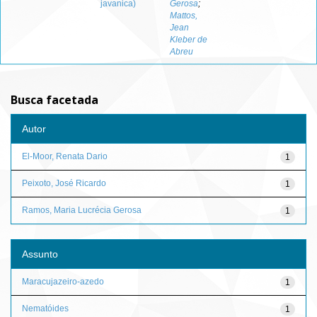
javanica)
Gerosa
;
Mattos,
Jean
Kleber de
Abreu
Busca facetada
Autor
El-Moor, Renata Dario
1
Peixoto, José Ricardo
1
Ramos, Maria Lucrécia Gerosa
1
Assunto
Maracujazeiro-azedo
1
Nematóides
1