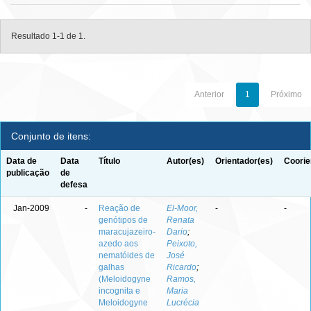
Resultado 1-1 de 1.
Anterior
1
Próximo
Conjunto de itens:
Data de
Data
Título
Autor(es)
Orientador(es)
Coorie
publicação
de
defesa
Jan-2009
-
Reação de
El-Moor,
-
-
genótipos de
Renata
maracujazeiro-
Dario
;
azedo aos
Peixoto,
nematóides de
José
galhas
Ricardo
;
(Meloidogyne
Ramos,
incognita e
Maria
Meloidogyne
Lucrécia