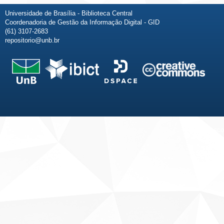
Universidade de Brasília - Biblioteca Central
Coordenadoria de Gestão da Informação Digital - GID
(61) 3107-2683
repositorio@unb.br
Fale conosco
Sobre