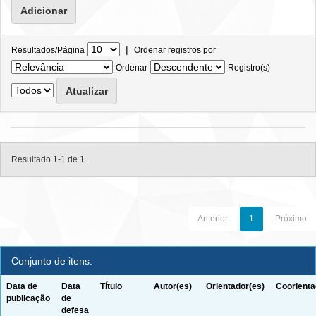
|
Resultados/Página
Ordenar registros por
Ordenar
Registro(s)
Resultado 1-1 de 1.
Anterior
1
Próximo
Conjunto de itens:
Data de
Data
Título
Autor(es)
Orientador(es)
Coorienta
publicação
de
defesa