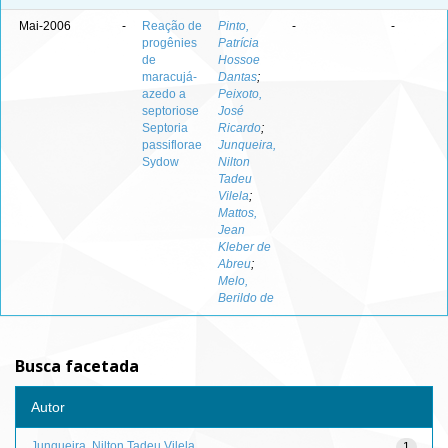
Mai-2006
-
Reação de
Pinto,
-
-
progênies
Patrícia
de
Hossoe
maracujá-
Dantas
;
azedo a
Peixoto,
septoriose
José
Septoria
Ricardo
;
passiflorae
Junqueira,
Sydow
Nilton
Tadeu
Vilela
;
Mattos,
Jean
Kleber de
Abreu
;
Melo,
Berildo de
Busca facetada
Autor
Junqueira, Nilton Tadeu Vilela
1