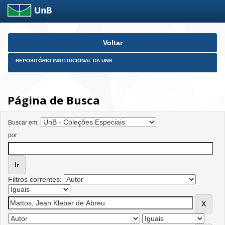
Skip
Voltar
navigation
REPOSITÓRIO INSTITUCIONAL DA UNB
Página de Busca
Buscar em:
por
Filtros correntes: