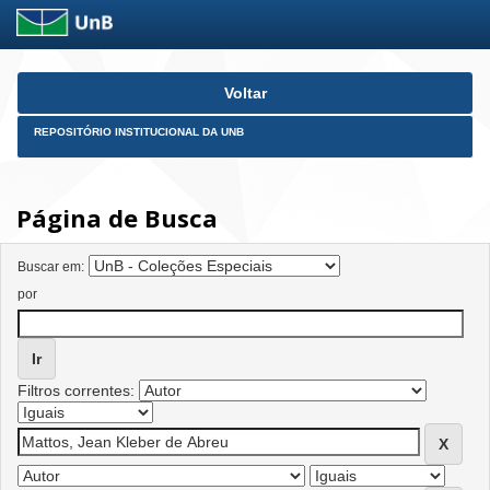
Skip
Voltar
navigation
REPOSITÓRIO INSTITUCIONAL DA UNB
Página de Busca
Buscar em:
por
Filtros correntes: