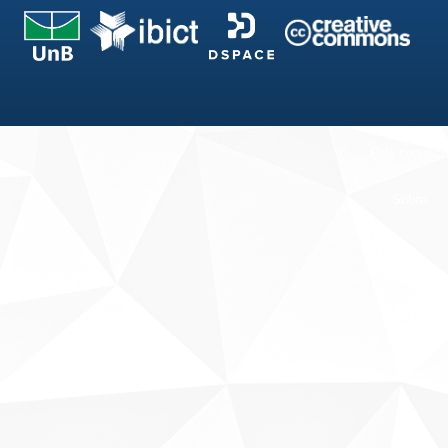
Fale conosco
Sobre