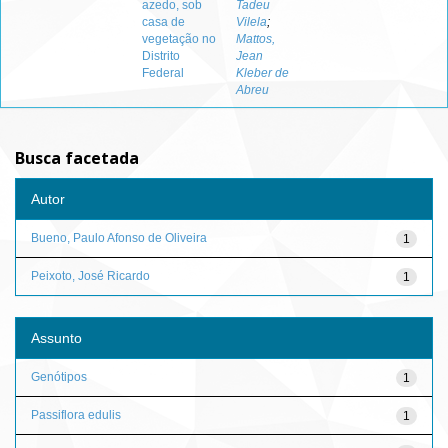
azedo, sob
Tadeu
casa de
Vilela
;
vegetação no
Mattos,
Distrito
Jean
Federal
Kleber de
Abreu
Busca facetada
Autor
Bueno, Paulo Afonso de Oliveira
1
Peixoto, José Ricardo
1
Assunto
Genótipos
1
Passiflora edulis
1