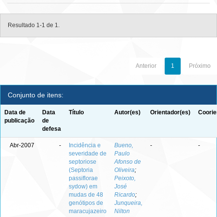
Resultado 1-1 de 1.
Anterior
1
Próximo
Conjunto de itens:
Data de
Data
Título
Autor(es)
Orientador(es)
Coorie
publicação
de
defesa
Abr-2007
-
Incidência e
Bueno,
-
-
severidade de
Paulo
septoriose
Afonso de
(Septoria
Oliveira
;
passiflorae
Peixoto,
sydow) em
José
mudas de 48
Ricardo
;
genótipos de
Junqueira,
maracujazeiro
Nilton