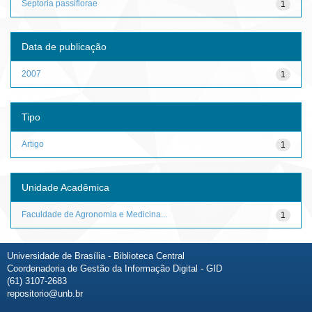
Septoria passiflorae
1
Data de publicação
2007
1
Tipo
Artigo
1
Unidade Acadêmica
Faculdade de Agronomia e Medicina...
1
Universidade de Brasília - Biblioteca Central
Coordenadoria de Gestão da Informação Digital - GID
(61) 3107-2683
repositorio@unb.br