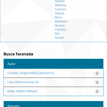
Antônio
Williams
;
Carneiro,
Regina
Maria
Dechechi
Gomes
;
Carneiro,
Rui
Gomes
Busca facetada
Autor
Carneiro, Regina Maria Dechechi G...
1
Lima, Edriana Araújo de
1
Moita, Antônio Williams
1
Assunto