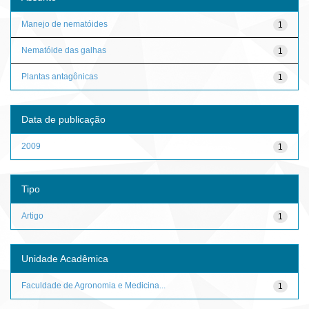
Manejo de nematóides
1
Nematóide das galhas
1
Plantas antagônicas
1
Data de publicação
2009
1
Tipo
Artigo
1
Unidade Acadêmica
Faculdade de Agronomia e Medicina...
1