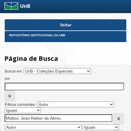
Skip
Voltar
navigation
REPOSITÓRIO INSTITUCIONAL DA UNB
Página de Busca
Buscar em:
por
Filtros correntes: