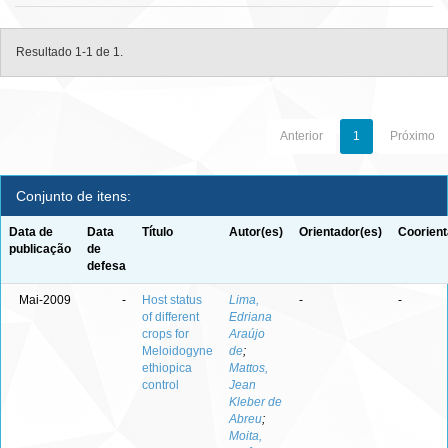
Resultado 1-1 de 1.
Anterior
1
Próximo
Conjunto de itens:
Data de
Data
Título
Autor(es)
Orientador(es)
Coorient
publicação
de
defesa
Mai-2009
-
Host status
Lima,
-
-
of different
Edriana
crops for
Araújo
Meloidogyne
de
;
ethiopica
Mattos,
control
Jean
Kleber de
Abreu
;
Moita,