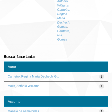
Antônio
Williams
;
Carneiro,
Regina
Maria
Dechechi
Gomes
;
Carneiro,
Rui
Gomes
Busca facetada
Autor
Carneiro, Regina Maria Dechechi G...
1
Moita, Antônio Williams
1
Assunto
Manejo de nematóides
1