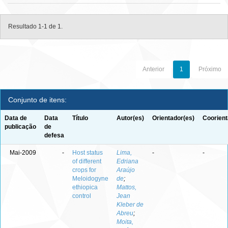
Resultado 1-1 de 1.
Anterior
1
Próximo
Conjunto de itens:
Data de
Data
Título
Autor(es)
Orientador(es)
Coorient
publicação
de
defesa
Mai-2009
-
Host status
Lima,
-
-
of different
Edriana
crops for
Araújo
Meloidogyne
de
;
ethiopica
Mattos,
control
Jean
Kleber de
Abreu
;
Moita,