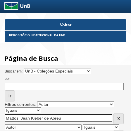
Skip
Voltar
navigation
REPOSITÓRIO INSTITUCIONAL DA UNB
Página de Busca
Buscar em:
por
Filtros correntes: