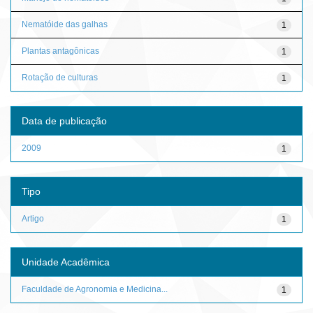
Nematóide das galhas
1
Plantas antagônicas
1
Rotação de culturas
1
Data de publicação
2009
1
Tipo
Artigo
1
Unidade Acadêmica
Faculdade de Agronomia e Medicina...
1