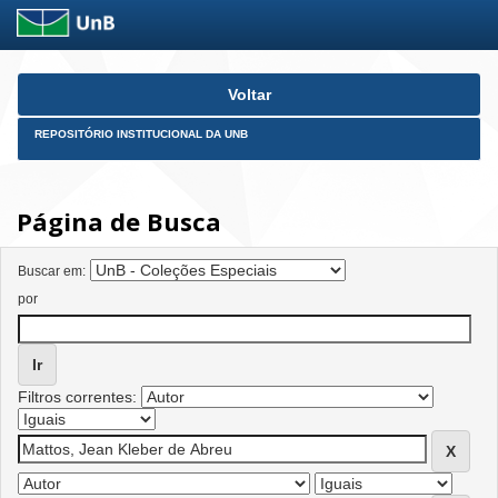
Skip
Voltar
navigation
REPOSITÓRIO INSTITUCIONAL DA UNB
Página de Busca
Buscar em:
por
Filtros correntes: