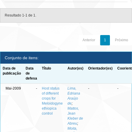
Resultado 1-1 de 1.
Anterior
1
Próximo
Conjunto de itens:
Data de
Data
Título
Autor(es)
Orientador(es)
Coorient
publicação
de
defesa
Mai-2009
-
Host status
Lima,
-
-
of different
Edriana
crops for
Araújo
Meloidogyne
de
;
ethiopica
Mattos,
control
Jean
Kleber de
Abreu
;
Moita,