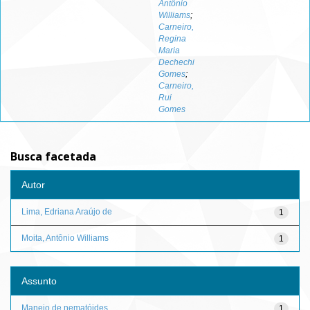
Antônio
Williams
;
Carneiro,
Regina
Maria
Dechechi
Gomes
;
Carneiro,
Rui
Gomes
Busca facetada
Autor
Lima, Edriana Araújo de
1
Moita, Antônio Williams
1
Assunto
Manejo de nematóides
1