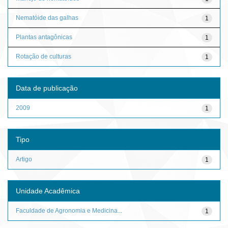
Nematóide das galhas
1
Plantas antagônicas
1
Rotação de culturas
1
Data de publicação
2009
1
Tipo
Artigo
1
Unidade Acadêmica
Faculdade de Agronomia e Medicina...
1