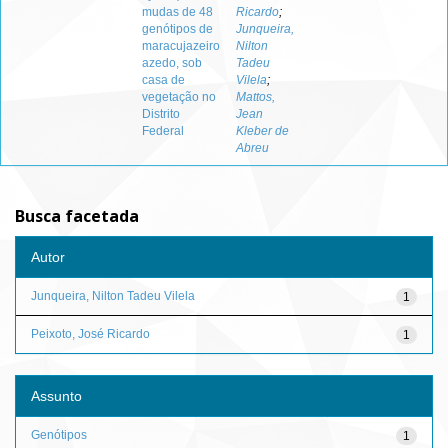
mudas de 48
Ricardo
;
genótipos de
Junqueira,
maracujazeiro
Nilton
azedo, sob
Tadeu
casa de
Vilela
;
vegetação no
Mattos,
Distrito
Jean
Federal
Kleber de
Abreu
Busca facetada
Autor
Junqueira, Nilton Tadeu Vilela
1
Peixoto, José Ricardo
1
Assunto
Genótipos
1