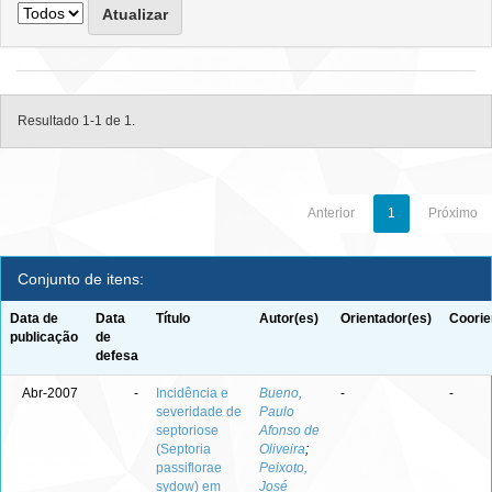
Resultado 1-1 de 1.
Anterior
1
Próximo
Conjunto de itens:
Data de
Data
Título
Autor(es)
Orientador(es)
Coorie
publicação
de
defesa
Abr-2007
-
Incidência e
Bueno,
-
-
severidade de
Paulo
septoriose
Afonso de
(Septoria
Oliveira
;
passiflorae
Peixoto,
sydow) em
José