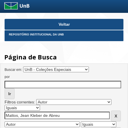
Skip
Voltar
navigation
REPOSITÓRIO INSTITUCIONAL DA UNB
Página de Busca
Buscar em:
por
Filtros correntes: