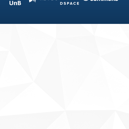
Fale conosco
Sobre