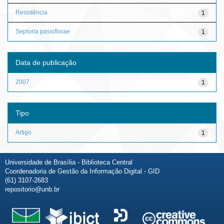
Resistência
1
Septoria passiflorae
1
Data de publicação
2007
1
Tipo
Artigo
1
Universidade de Brasília - Biblioteca Central
Coordenadoria de Gestão da Informação Digital - GID
(61) 3107-2683
repositorio@unb.br