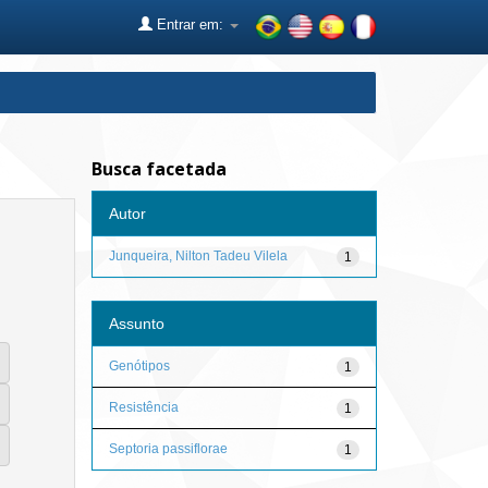
Entrar em:
Busca facetada
Autor
Junqueira, Nilton Tadeu Vilela
1
Assunto
Genótipos
1
Resistência
1
Septoria passiflorae
1