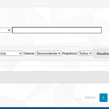
Ordenar
Registro(s)
Anterior
1