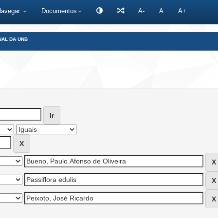
Navegar
Documentos
A-
A
A+
NAL DA UNB