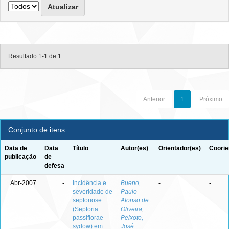
Resultado 1-1 de 1.
Anterior
1
Próximo
Conjunto de itens:
Data de
Data
Título
Autor(es)
Orientador(es)
Coorie
publicação
de
defesa
Abr-2007
-
Incidência e
Bueno,
-
-
severidade de
Paulo
septoriose
Afonso de
(Septoria
Oliveira
;
passiflorae
Peixoto,
sydow) em
José