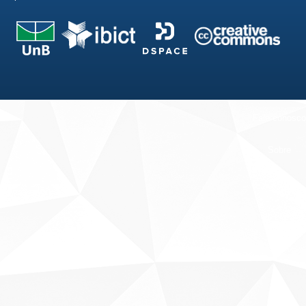
Fale conosco
Sobre