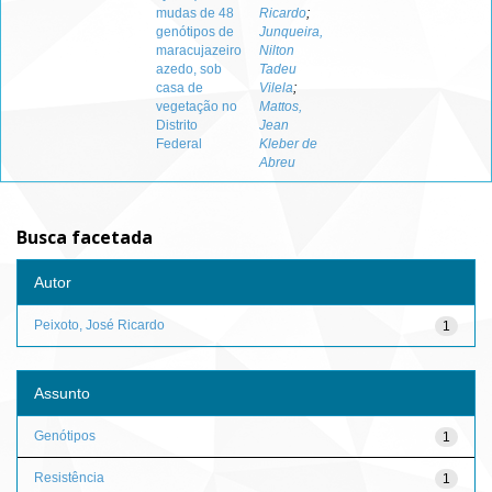
mudas de 48
Ricardo
;
genótipos de
Junqueira,
maracujazeiro
Nilton
azedo, sob
Tadeu
casa de
Vilela
;
vegetação no
Mattos,
Distrito
Jean
Federal
Kleber de
Abreu
Busca facetada
Autor
Peixoto, José Ricardo
1
Assunto
Genótipos
1
Resistência
1