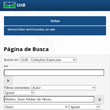
Skip
Voltar
navigation
REPOSITÓRIO INSTITUCIONAL DA UNB
Página de Busca
Buscar em:
por
Filtros correntes: