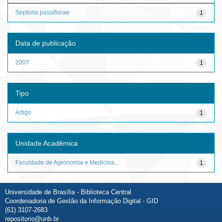
Septoria passiflorae
1
Data de publicação
2007
1
Tipo
Artigo
1
Unidade Acadêmica
Faculdade de Agronomia e Medicina...
1
Universidade de Brasília - Biblioteca Central
Coordenadoria de Gestão da Informação Digital - GID
(61) 3107-2683
repositorio@unb.br