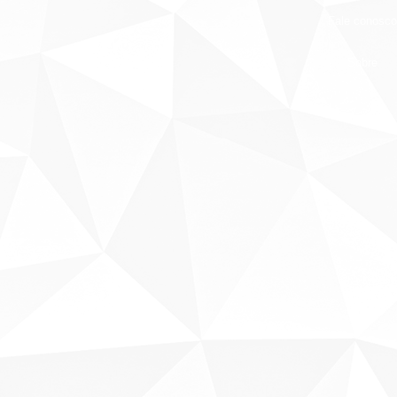
Fale conosco
Sobre