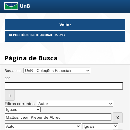
Skip
Voltar
navigation
REPOSITÓRIO INSTITUCIONAL DA UNB
Página de Busca
Buscar em:
por
Filtros correntes: