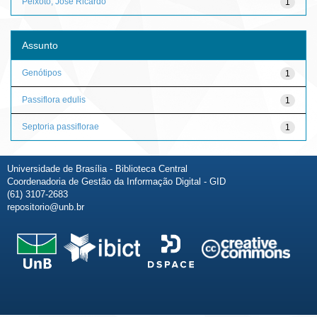
Peixoto, José Ricardo
1
Assunto
Genótipos
1
Passiflora edulis
1
Septoria passiflorae
1
Universidade de Brasília - Biblioteca Central
Coordenadoria de Gestão da Informação Digital - GID
(61) 3107-2683
repositorio@unb.br