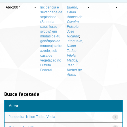
Abr-2007
-
Incidência e
Bueno,
-
-
severidade de
Paulo
septoriose
Afonso de
(Septoria
Oliveira
;
passiflorae
Peixoto,
sydow) em
José
mudas de 48
Ricardo
;
genótipos de
Junqueira,
maracujazeiro
Nilton
azedo, sob
Tadeu
casa de
Vilela
;
vegetação no
Mattos,
Distrito
Jean
Federal
Kleber de
Abreu
Busca facetada
Autor
Junqueira, Nilton Tadeu Vilela
1