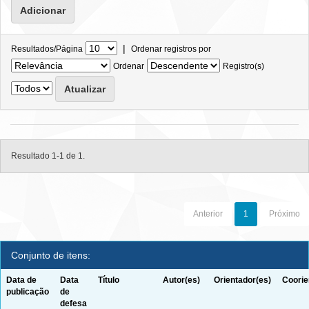
|
Resultados/Página
Ordenar registros por
Ordenar
Registro(s)
Resultado 1-1 de 1.
Anterior
1
Próximo
Conjunto de itens:
Data de
Data
Título
Autor(es)
Orientador(es)
Coorie
publicação
de
defesa