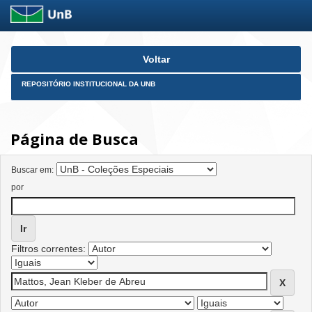
Skip
Voltar
navigation
REPOSITÓRIO INSTITUCIONAL DA UNB
Página de Busca
Buscar em:
por
Filtros correntes: