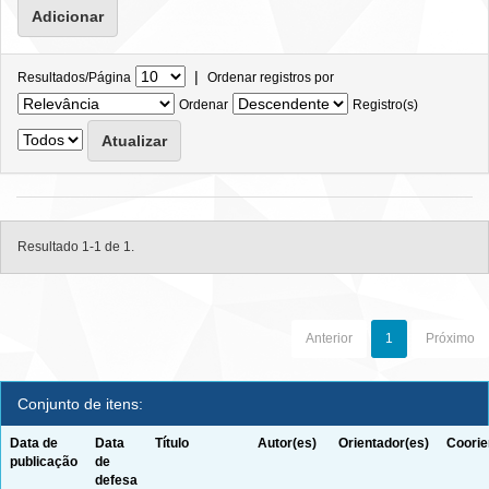
|
Resultados/Página
Ordenar registros por
Ordenar
Registro(s)
Resultado 1-1 de 1.
Anterior
1
Próximo
Conjunto de itens:
Data de
Data
Título
Autor(es)
Orientador(es)
Coorie
publicação
de
defesa