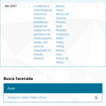
Abr-2007
-
Incidência e
Bueno,
-
-
severidade de
Paulo
septoriose
Afonso de
(Septoria
Oliveira
;
passiflorae
Peixoto,
sydow) em
José
mudas de 48
Ricardo
;
genótipos de
Junqueira,
maracujazeiro
Nilton
azedo, sob
Tadeu
casa de
Vilela
;
vegetação no
Mattos,
Distrito
Jean
Federal
Kleber de
Abreu
Busca facetada
Autor
Junqueira, Nilton Tadeu Vilela
1