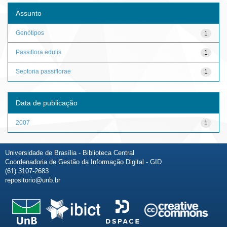
Assunto
Genótipos
1
Passiflora edulis
1
Septoria passiflorae
1
Data de publicação
2007
1
Universidade de Brasília - Biblioteca Central
Coordenadoria de Gestão da Informação Digital - GID
(61) 3107-2683
repositorio@unb.br