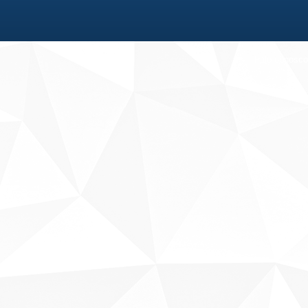
Fale conosco
Sobre