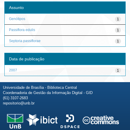
Assunto
Genótipos
1
Passiflora edulis
1
Septoria passiflorae
1
Data de publicação
2007
1
Universidade de Brasília - Biblioteca Central
Coordenadoria de Gestão da Informação Digital - GID
(61) 3107-2683
repositorio@unb.br