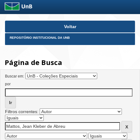
Skip
Voltar
navigation
REPOSITÓRIO INSTITUCIONAL DA UNB
Página de Busca
Buscar em:
por
Filtros correntes: