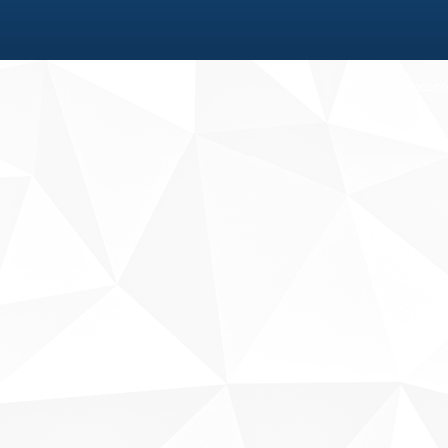
Fale conosco
Sobre