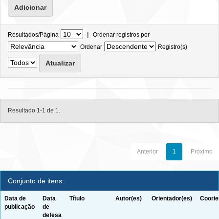
|
Resultados/Página
Ordenar registros por
Ordenar
Registro(s)
Resultado 1-1 de 1.
Anterior
1
Próximo
Conjunto de itens:
Data de
Data
Título
Autor(es)
Orientador(es)
Coorie
publicação
de
defesa