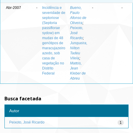
Abr-2007
-
Incidência e
Bueno,
-
-
severidade de
Paulo
septoriose
Afonso de
(Septoria
Oliveira
;
passiflorae
Peixoto,
sydow) em
José
mudas de 48
Ricardo
;
genótipos de
Junqueira,
maracujazeiro
Nilton
azedo, sob
Tadeu
casa de
Vilela
;
vegetação no
Mattos,
Distrito
Jean
Federal
Kleber de
Abreu
Busca facetada
Autor
Peixoto, José Ricardo
1