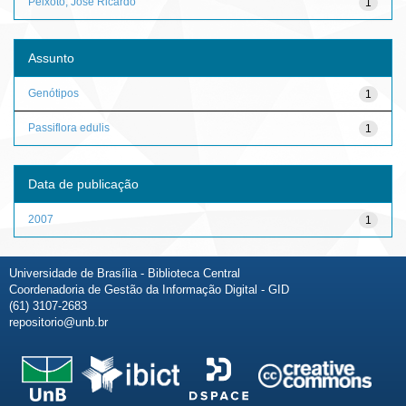
Peixoto, José Ricardo
1
Assunto
Genótipos
1
Passiflora edulis
1
Data de publicação
2007
1
Universidade de Brasília - Biblioteca Central
Coordenadoria de Gestão da Informação Digital - GID
(61) 3107-2683
repositorio@unb.br