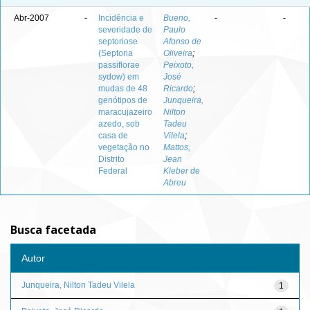
Abr-2007
-
Incidência e
Bueno,
-
-
severidade de
Paulo
septoriose
Afonso de
(Septoria
Oliveira
;
passiflorae
Peixoto,
sydow) em
José
mudas de 48
Ricardo
;
genótipos de
Junqueira,
maracujazeiro
Nilton
azedo, sob
Tadeu
casa de
Vilela
;
vegetação no
Mattos,
Distrito
Jean
Federal
Kleber de
Abreu
Busca facetada
Autor
Junqueira, Nilton Tadeu Vilela
1