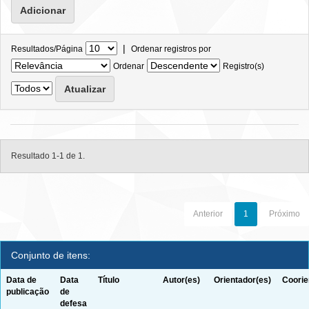
|
Resultados/Página
Ordenar registros por
Ordenar
Registro(s)
Resultado 1-1 de 1.
Anterior
1
Próximo
Conjunto de itens:
Data de
Data
Título
Autor(es)
Orientador(es)
Coorie
publicação
de
defesa