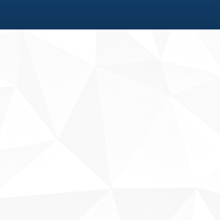
Fale conosco
Sobre