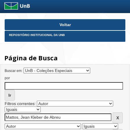
Skip
Voltar
navigation
REPOSITÓRIO INSTITUCIONAL DA UNB
Página de Busca
Buscar em:
por
Filtros correntes: