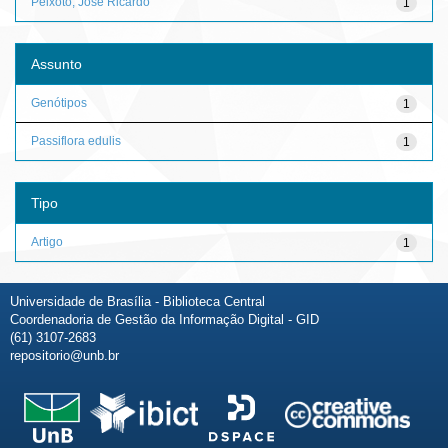
Peixoto, José Ricardo
1
Assunto
Genótipos
1
Passiflora edulis
1
Tipo
Artigo
1
Universidade de Brasília - Biblioteca Central
Coordenadoria de Gestão da Informação Digital - GID
(61) 3107-2683
repositorio@unb.br