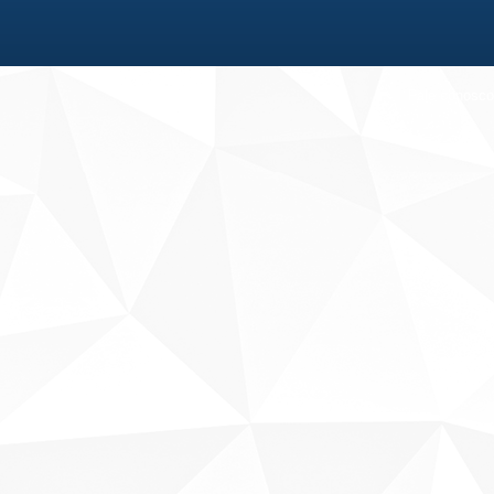
Fale conosco
Sobre