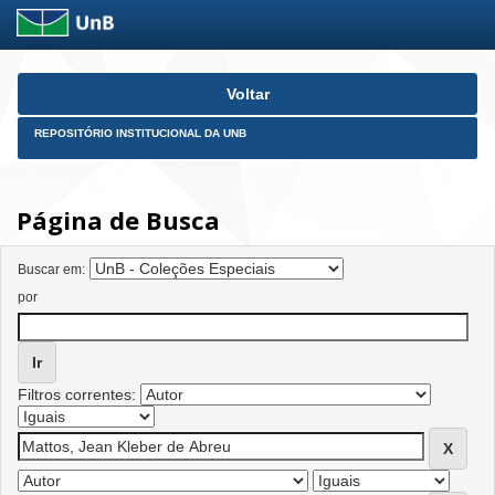
Skip
Voltar
navigation
REPOSITÓRIO INSTITUCIONAL DA UNB
Página de Busca
Buscar em:
por
Filtros correntes: