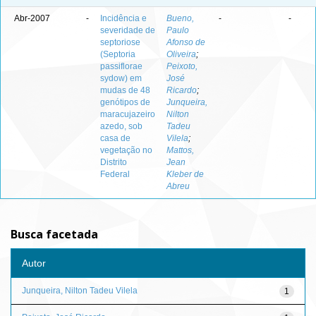
Abr-2007
-
Incidência e
Bueno,
-
-
severidade de
Paulo
septoriose
Afonso de
(Septoria
Oliveira
;
passiflorae
Peixoto,
sydow) em
José
mudas de 48
Ricardo
;
genótipos de
Junqueira,
maracujazeiro
Nilton
azedo, sob
Tadeu
casa de
Vilela
;
vegetação no
Mattos,
Distrito
Jean
Federal
Kleber de
Abreu
Busca facetada
Autor
Junqueira, Nilton Tadeu Vilela
1