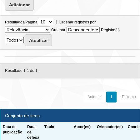
|
Resultados/Página
Ordenar registros por
Ordenar
Registro(s)
Resultado 1-1 de 1.
Anterior
1
Próximo
Conjunto de itens:
Data de
Data
Título
Autor(es)
Orientador(es)
Coorie
publicação
de
defesa