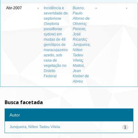
Abr-2007
-
Incidência e
Bueno,
-
-
severidade de
Paulo
septoriose
Afonso de
(Septoria
Oliveira
;
passiflorae
Peixoto,
sydow) em
José
mudas de 48
Ricardo
;
genótipos de
Junqueira,
maracujazeiro
Nilton
azedo, sob
Tadeu
casa de
Vilela
;
vegetação no
Mattos,
Distrito
Jean
Federal
Kleber de
Abreu
Busca facetada
Autor
Junqueira, Nilton Tadeu Vilela
1