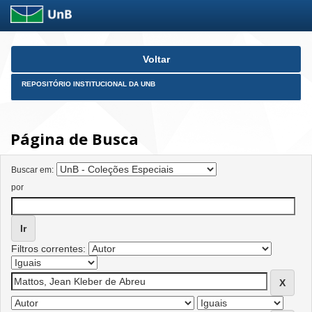
Skip
Voltar
navigation
REPOSITÓRIO INSTITUCIONAL DA UNB
Página de Busca
Buscar em:
por
Filtros correntes: