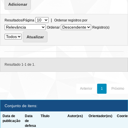
|
Resultados/Página
Ordenar registros por
Ordenar
Registro(s)
Resultado 1-1 de 1.
Anterior
1
Próximo
Conjunto de itens:
Data de
Data
Título
Autor(es)
Orientador(es)
Coorie
publicação
de
defesa