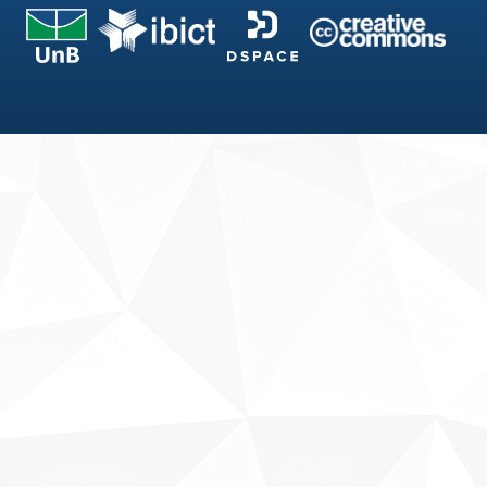
Fale conosco
Sobre