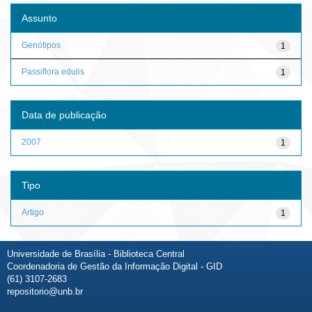
Assunto
Genótipos
1
Passiflora edulis
1
Data de publicação
2007
1
Tipo
Artigo
1
Universidade de Brasília - Biblioteca Central
Coordenadoria de Gestão da Informação Digital - GID
(61) 3107-2683
repositorio@unb.br