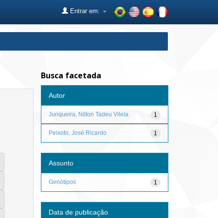
Entrar em:
Busca facetada
Autor
Junqueira, Nilton Tadeu Vilela
1
Peixoto, José Ricardo
1
Assunto
Genótipos
1
Data de publicação