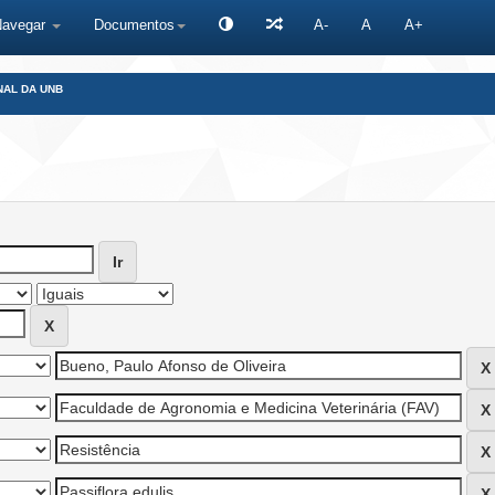
Navegar
Documentos
A-
A
A+
NAL DA UNB