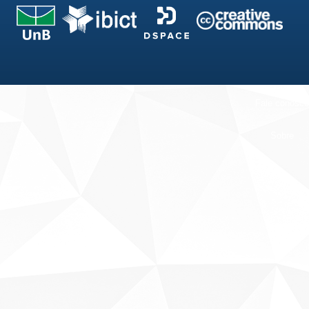
Fale conosco
Sobre