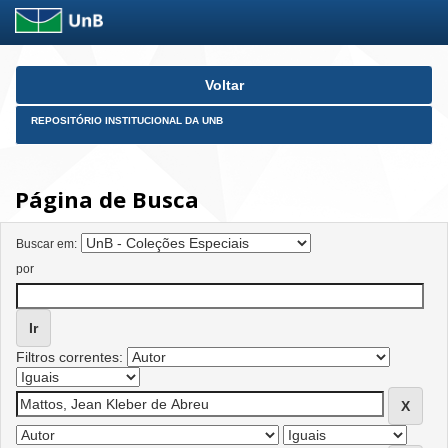
Skip
Voltar
navigation
REPOSITÓRIO INSTITUCIONAL DA UNB
Página de Busca
Buscar em:
por
Filtros correntes: