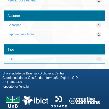
Peixoto, José Ricardo
1
Assunto
Genótipos
1
Septoria passiflorae
1
Tipo
Artigo
1
Universidade de Brasília - Biblioteca Central
Coordenadoria de Gestão da Informação Digital - GID
(61) 3107-2683
repositorio@unb.br