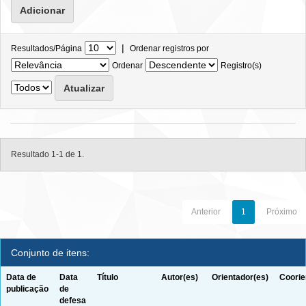
|
Resultados/Página
Ordenar registros por
Ordenar
Registro(s)
Resultado 1-1 de 1.
Anterior
1
Próximo
Conjunto de itens:
Data de
Data
Título
Autor(es)
Orientador(es)
Coorie
publicação
de
defesa