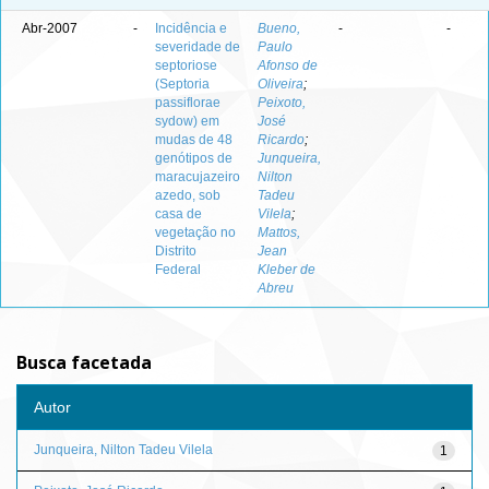
Abr-2007
-
Incidência e
Bueno,
-
-
severidade de
Paulo
septoriose
Afonso de
(Septoria
Oliveira
;
passiflorae
Peixoto,
sydow) em
José
mudas de 48
Ricardo
;
genótipos de
Junqueira,
maracujazeiro
Nilton
azedo, sob
Tadeu
casa de
Vilela
;
vegetação no
Mattos,
Distrito
Jean
Federal
Kleber de
Abreu
Busca facetada
Autor
Junqueira, Nilton Tadeu Vilela
1