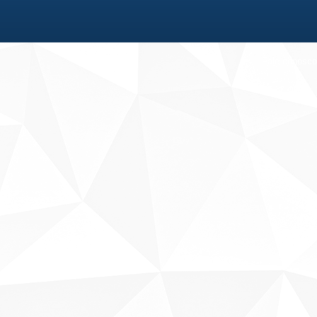
Fale conosco
Sobre