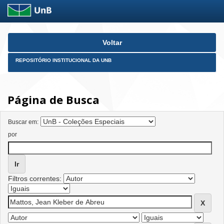
Skip
Voltar
navigation
REPOSITÓRIO INSTITUCIONAL DA UNB
Página de Busca
Buscar em:
por
Filtros correntes: