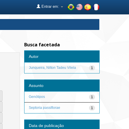
Entrar em:
Busca facetada
Autor
Junqueira, Nilton Tadeu Vilela
1
Assunto
Genótipos
1
Septoria passiflorae
1
Data de publicação