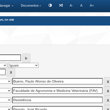
Navegar
Documentos
A-
A
A+
NAL DA UNB