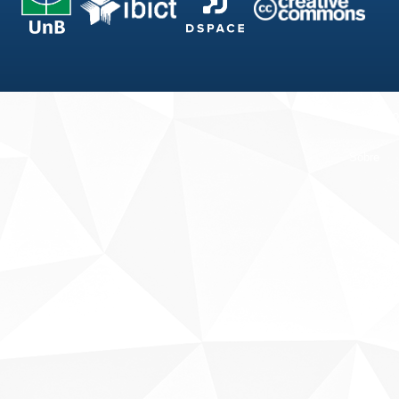
Fale conosco
Sobre