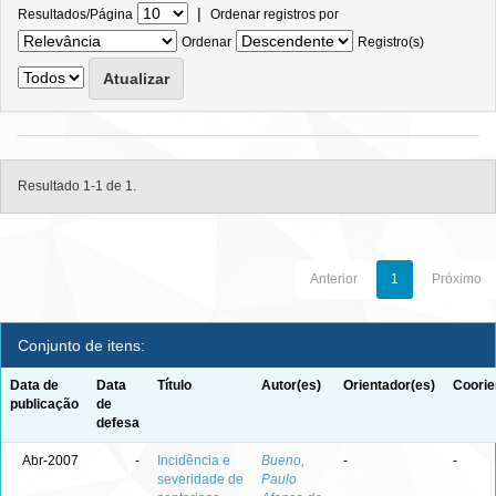
|
Resultados/Página
Ordenar registros por
Ordenar
Registro(s)
Resultado 1-1 de 1.
Anterior
1
Próximo
Conjunto de itens:
Data de
Data
Título
Autor(es)
Orientador(es)
Coorie
publicação
de
defesa
Abr-2007
-
Incidência e
Bueno,
-
-
severidade de
Paulo