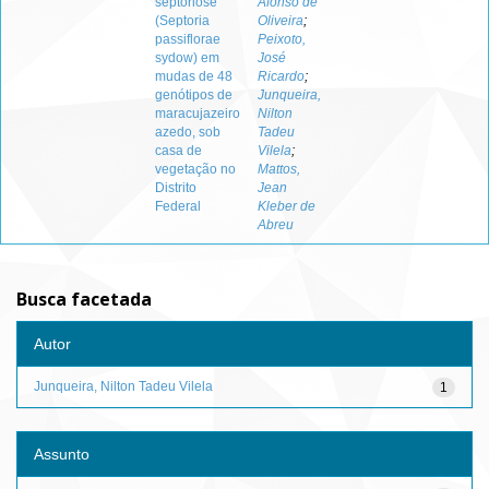
septoriose
Afonso de
(Septoria
Oliveira
;
passiflorae
Peixoto,
sydow) em
José
mudas de 48
Ricardo
;
genótipos de
Junqueira,
maracujazeiro
Nilton
azedo, sob
Tadeu
casa de
Vilela
;
vegetação no
Mattos,
Distrito
Jean
Federal
Kleber de
Abreu
Busca facetada
Autor
Junqueira, Nilton Tadeu Vilela
1
Assunto