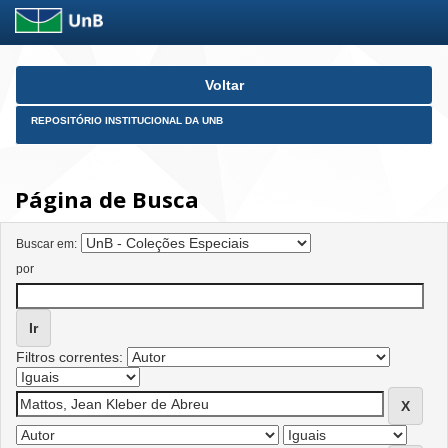
Skip
Voltar
navigation
REPOSITÓRIO INSTITUCIONAL DA UNB
Página de Busca
Buscar em:
por
Filtros correntes: