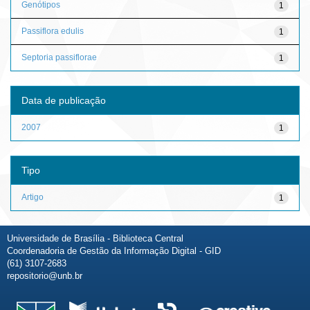
Genótipos
1
Passiflora edulis
1
Septoria passiflorae
1
Data de publicação
2007
1
Tipo
Artigo
1
Universidade de Brasília - Biblioteca Central
Coordenadoria de Gestão da Informação Digital - GID
(61) 3107-2683
repositorio@unb.br