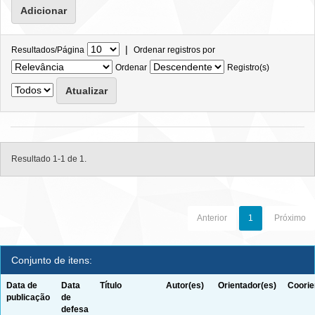
|
Resultados/Página
Ordenar registros por
Ordenar
Registro(s)
Resultado 1-1 de 1.
Anterior
1
Próximo
Conjunto de itens:
Data de
Data
Título
Autor(es)
Orientador(es)
Coorie
publicação
de
defesa