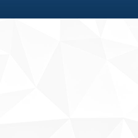
Fale conosco
Sobre