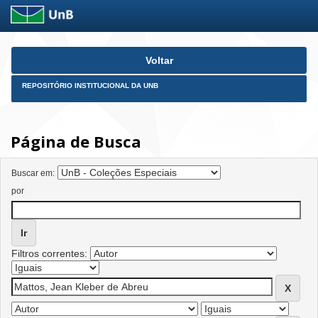
Skip
Voltar
navigation
REPOSITÓRIO INSTITUCIONAL DA UNB
Página de Busca
Buscar em:
por
Filtros correntes: