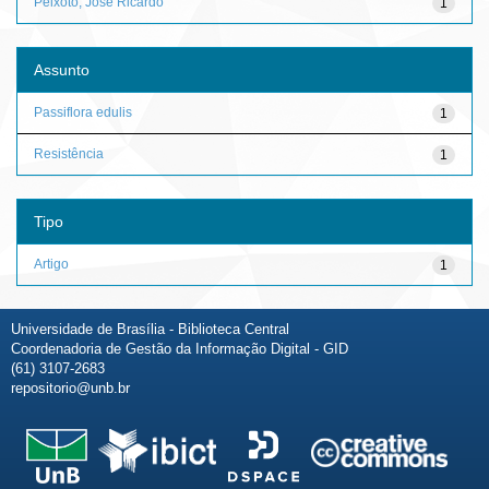
Peixoto, José Ricardo
1
Assunto
Passiflora edulis
1
Resistência
1
Tipo
Artigo
1
Universidade de Brasília - Biblioteca Central
Coordenadoria de Gestão da Informação Digital - GID
(61) 3107-2683
repositorio@unb.br