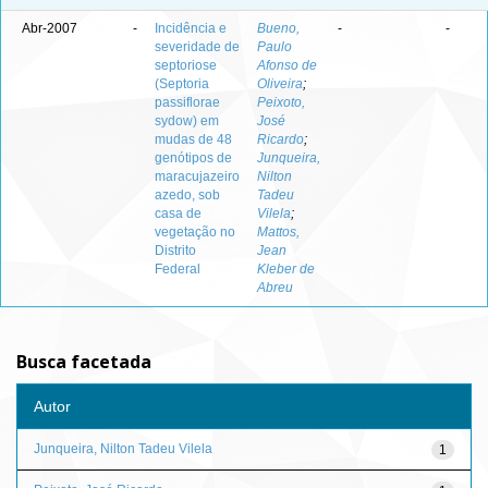
Abr-2007
-
Incidência e
Bueno,
-
-
severidade de
Paulo
septoriose
Afonso de
(Septoria
Oliveira
;
passiflorae
Peixoto,
sydow) em
José
mudas de 48
Ricardo
;
genótipos de
Junqueira,
maracujazeiro
Nilton
azedo, sob
Tadeu
casa de
Vilela
;
vegetação no
Mattos,
Distrito
Jean
Federal
Kleber de
Abreu
Busca facetada
Autor
Junqueira, Nilton Tadeu Vilela
1