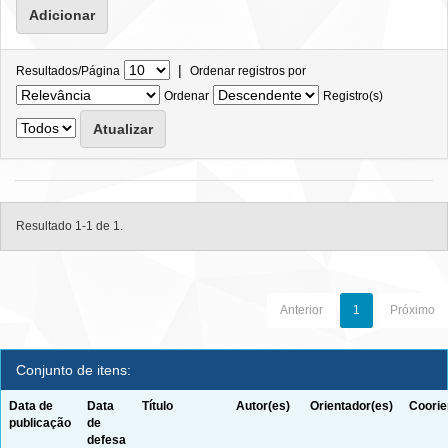
|
Resultados/Página
Ordenar registros por
Ordenar
Registro(s)
Resultado 1-1 de 1.
Anterior
1
Próximo
Conjunto de itens:
Data de
Data
Título
Autor(es)
Orientador(es)
Coorie
publicação
de
defesa