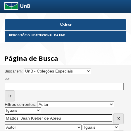
Skip
Voltar
navigation
REPOSITÓRIO INSTITUCIONAL DA UNB
Página de Busca
Buscar em:
por
Filtros correntes: