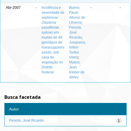
Abr-2007
-
Incidência e
Bueno,
-
-
severidade de
Paulo
septoriose
Afonso de
(Septoria
Oliveira
;
passiflorae
Peixoto,
sydow) em
José
mudas de 48
Ricardo
;
genótipos de
Junqueira,
maracujazeiro
Nilton
azedo, sob
Tadeu
casa de
Vilela
;
vegetação no
Mattos,
Distrito
Jean
Federal
Kleber de
Abreu
Busca facetada
Autor
Peixoto, José Ricardo
1