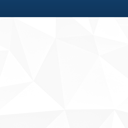
Fale conosco
Sobre