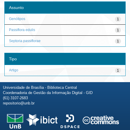
Assunto
Genótipos
1
Passiflora edulis
1
Septoria passiflorae
1
Tipo
Artigo
1
Universidade de Brasília - Biblioteca Central
Coordenadoria de Gestão da Informação Digital - GID
(61) 3107-2683
repositorio@unb.br