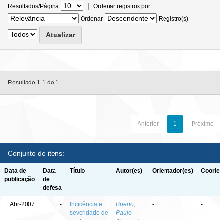
|
Resultados/Página
Ordenar registros por
Ordenar
Registro(s)
Resultado 1-1 de 1.
Anterior
1
Próximo
Conjunto de itens:
Data de
Data
Título
Autor(es)
Orientador(es)
Coorie
publicação
de
defesa
Abr-2007
-
Incidência e
Bueno,
-
-
severidade de
Paulo