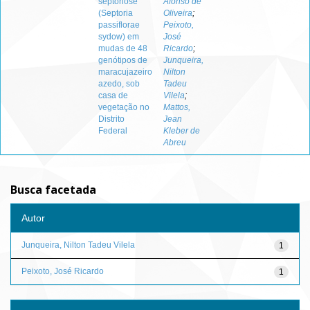
septoriose
Afonso de
(Septoria
Oliveira
;
passiflorae
Peixoto,
sydow) em
José
mudas de 48
Ricardo
;
genótipos de
Junqueira,
maracujazeiro
Nilton
azedo, sob
Tadeu
casa de
Vilela
;
vegetação no
Mattos,
Distrito
Jean
Federal
Kleber de
Abreu
Busca facetada
Autor
Junqueira, Nilton Tadeu Vilela
1
Peixoto, José Ricardo
1