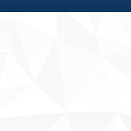
Fale conosco
Sobre