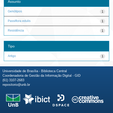
Assunto
Genótipos
1
Passiflora edulis
1
Resistência
1
Tipo
Artigo
1
Universidade de Brasília - Biblioteca Central
Coordenadoria de Gestão da Informação Digital - GID
(61) 3107-2683
repositorio@unb.br