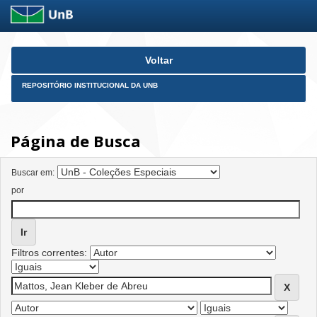
Skip
Voltar
navigation
REPOSITÓRIO INSTITUCIONAL DA UNB
Página de Busca
Buscar em:
por
Filtros correntes: