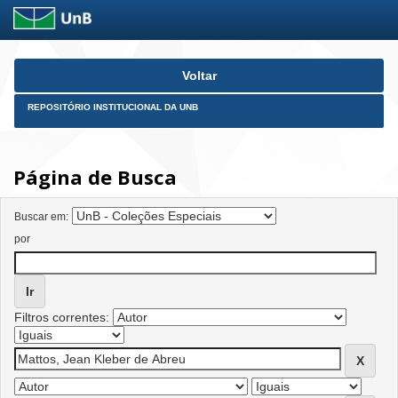
Skip
Voltar
navigation
REPOSITÓRIO INSTITUCIONAL DA UNB
Página de Busca
Buscar em:
por
Filtros correntes: