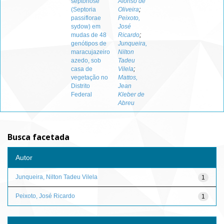
septoriose
Afonso de
(Septoria
Oliveira
;
passiflorae
Peixoto,
sydow) em
José
mudas de 48
Ricardo
;
genótipos de
Junqueira,
maracujazeiro
Nilton
azedo, sob
Tadeu
casa de
Vilela
;
vegetação no
Mattos,
Distrito
Jean
Federal
Kleber de
Abreu
Busca facetada
Autor
Junqueira, Nilton Tadeu Vilela
1
Peixoto, José Ricardo
1