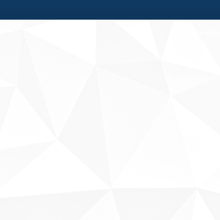
Fale conosco
Sobre