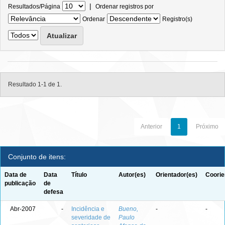
|
Resultados/Página
Ordenar registros por
Ordenar
Registro(s)
Resultado 1-1 de 1.
Anterior
1
Próximo
Conjunto de itens:
Data de
Data
Título
Autor(es)
Orientador(es)
Coorie
publicação
de
defesa
Abr-2007
-
Incidência e
Bueno,
-
-
severidade de
Paulo