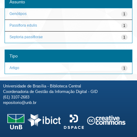
Assunto
Genótipos
1
Passiflora edulis
1
Septoria passiflorae
1
Tipo
Artigo
1
Universidade de Brasília - Biblioteca Central
Coordenadoria de Gestão da Informação Digital - GID
(61) 3107-2683
repositorio@unb.br