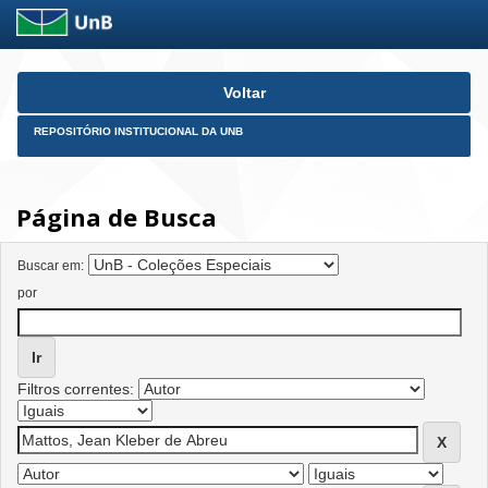
Skip
Voltar
navigation
REPOSITÓRIO INSTITUCIONAL DA UNB
Página de Busca
Buscar em:
por
Filtros correntes: