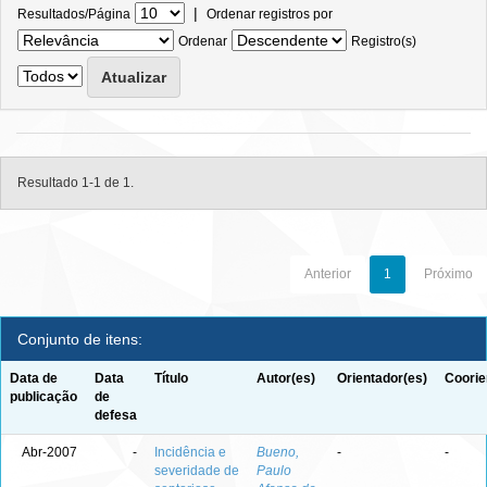
|
Resultados/Página
Ordenar registros por
Ordenar
Registro(s)
Resultado 1-1 de 1.
Anterior
1
Próximo
Conjunto de itens:
Data de
Data
Título
Autor(es)
Orientador(es)
Coorie
publicação
de
defesa
Abr-2007
-
Incidência e
Bueno,
-
-
severidade de
Paulo