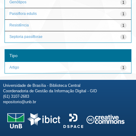
Genótipos
1
Passiflora edulis
1
Resistência
1
Septoria passiflorae
1
Tipo
Artigo
1
Universidade de Brasília - Biblioteca Central
Coordenadoria de Gestão da Informação Digital - GID
(61) 3107-2683
repositorio@unb.br