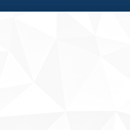
Fale conosco
Sobre