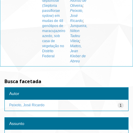
septoriose
Afonso de
(Septoria
Oliveira
;
passiflorae
Peixoto,
sydow) em
José
mudas de 48
Ricardo
;
genótipos de
Junqueira,
maracujazeiro
Nilton
azedo, sob
Tadeu
casa de
Vilela
;
vegetação no
Mattos,
Distrito
Jean
Federal
Kleber de
Abreu
Busca facetada
Autor
Peixoto, José Ricardo
1
Assunto