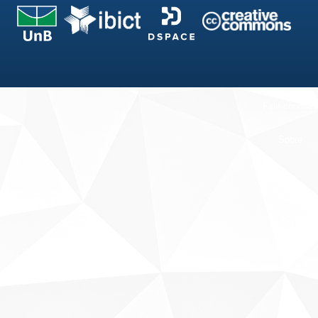
Fale conosco
Sobre