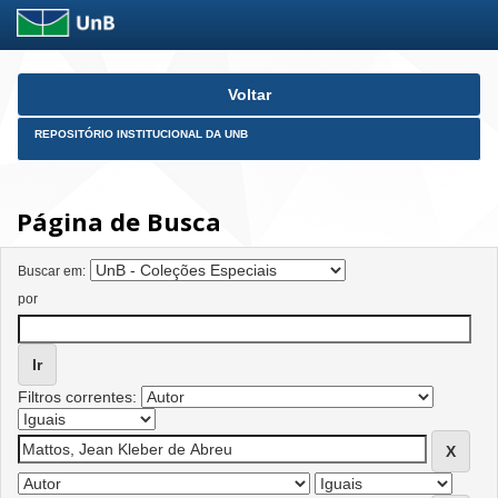
Skip
Voltar
navigation
REPOSITÓRIO INSTITUCIONAL DA UNB
Página de Busca
Buscar em:
por
Filtros correntes: