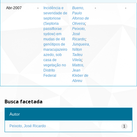
Abr-2007
-
Incidência e
Bueno,
-
-
severidade de
Paulo
septoriose
Afonso de
(Septoria
Oliveira
;
passiflorae
Peixoto,
sydow) em
José
mudas de 48
Ricardo
;
genótipos de
Junqueira,
maracujazeiro
Nilton
azedo, sob
Tadeu
casa de
Vilela
;
vegetação no
Mattos,
Distrito
Jean
Federal
Kleber de
Abreu
Busca facetada
Autor
Peixoto, José Ricardo
1