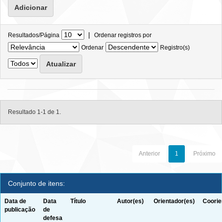
|
Resultados/Página
Ordenar registros por
Ordenar
Registro(s)
Resultado 1-1 de 1.
Anterior
1
Próximo
Conjunto de itens:
Data de
Data
Título
Autor(es)
Orientador(es)
Coorie
publicação
de
defesa