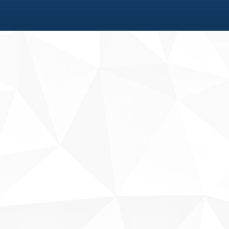
Fale conosco
Sobre