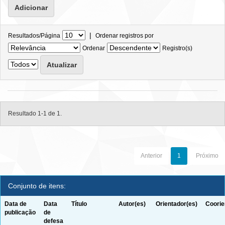
|
Resultados/Página
Ordenar registros por
Ordenar
Registro(s)
Resultado 1-1 de 1.
Anterior
1
Próximo
Conjunto de itens:
Data de
Data
Título
Autor(es)
Orientador(es)
Coorie
publicação
de
defesa