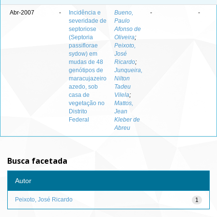
Abr-2007
-
Incidência e
Bueno,
-
-
severidade de
Paulo
septoriose
Afonso de
(Septoria
Oliveira
;
passiflorae
Peixoto,
sydow) em
José
mudas de 48
Ricardo
;
genótipos de
Junqueira,
maracujazeiro
Nilton
azedo, sob
Tadeu
casa de
Vilela
;
vegetação no
Mattos,
Distrito
Jean
Federal
Kleber de
Abreu
Busca facetada
Autor
Peixoto, José Ricardo
1