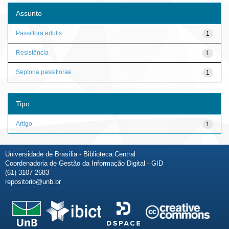
Assunto
Passiflora edulis
1
Resistência
1
Septoria passiflorae
1
Tipo
Artigo
1
Universidade de Brasília - Biblioteca Central
Coordenadoria de Gestão da Informação Digital - GID
(61) 3107-2683
repositorio@unb.br