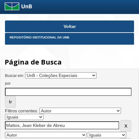
Skip
Voltar
navigation
REPOSITÓRIO INSTITUCIONAL DA UNB
Página de Busca
Buscar em:
por
Filtros correntes: