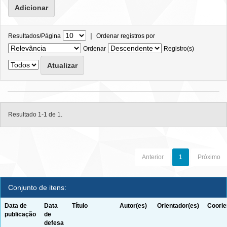
|
Resultados/Página
Ordenar registros por
Ordenar
Registro(s)
Resultado 1-1 de 1.
Anterior
1
Próximo
Conjunto de itens:
Data de
Data
Título
Autor(es)
Orientador(es)
Coorie
publicação
de
defesa