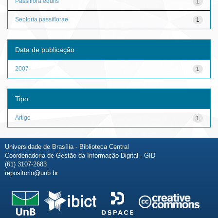
Passiflora edulis
1
Septoria passiflorae
1
Data de publicação
2007
1
Tipo
Artigo
1
Universidade de Brasília - Biblioteca Central
Coordenadoria de Gestão da Informação Digital - GID
(61) 3107-2683
repositorio@unb.br