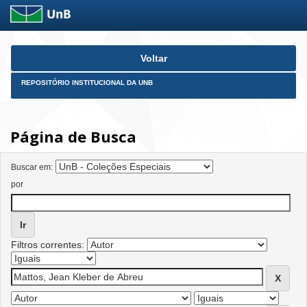
Skip
Voltar
navigation
REPOSITÓRIO INSTITUCIONAL DA UNB
Página de Busca
Buscar em:
por
Filtros correntes: