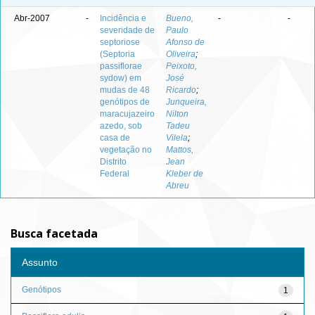
Abr-2007
-
Incidência e
Bueno,
-
-
severidade de
Paulo
septoriose
Afonso de
(Septoria
Oliveira
;
passiflorae
Peixoto,
sydow) em
José
mudas de 48
Ricardo
;
genótipos de
Junqueira,
maracujazeiro
Nilton
azedo, sob
Tadeu
casa de
Vilela
;
vegetação no
Mattos,
Distrito
Jean
Federal
Kleber de
Abreu
Busca facetada
Assunto
Genótipos
1