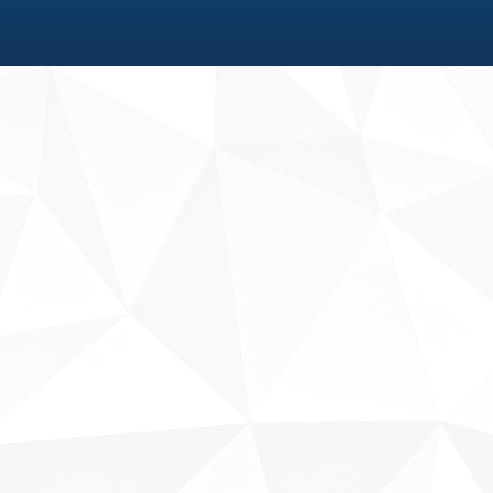
Fale conosco
Sobre