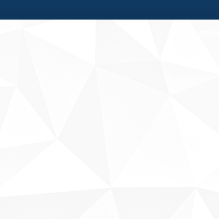
Fale conosco
Sobre