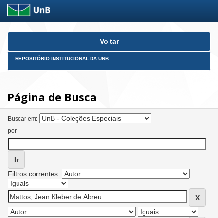
Skip
Voltar
navigation
REPOSITÓRIO INSTITUCIONAL DA UNB
Página de Busca
Buscar em:
por
Filtros correntes: