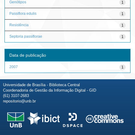
Genótipos
1
Passiflora edulis
1
Resistência
1
Septoria passiflorae
1
Data de publicação
2007
1
Universidade de Brasília - Biblioteca Central
Coordenadoria de Gestão da Informação Digital - GID
(61) 3107-2683
repositorio@unb.br