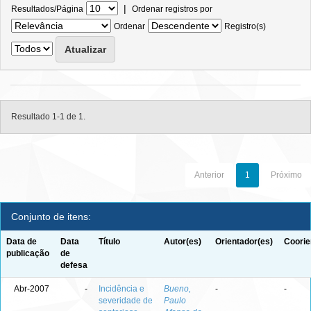
|
Resultados/Página
Ordenar registros por
Ordenar
Registro(s)
Resultado 1-1 de 1.
Anterior
1
Próximo
Conjunto de itens:
Data de
Data
Título
Autor(es)
Orientador(es)
Coorie
publicação
de
defesa
Abr-2007
-
Incidência e
Bueno,
-
-
severidade de
Paulo