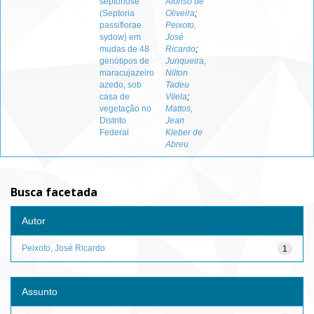
septoriose
Afonso de
(Septoria
Oliveira
;
passiflorae
Peixoto,
sydow) em
José
mudas de 48
Ricardo
;
genótipos de
Junqueira,
maracujazeiro
Nilton
azedo, sob
Tadeu
casa de
Vilela
;
vegetação no
Mattos,
Distrito
Jean
Federal
Kleber de
Abreu
Busca facetada
Autor
Peixoto, José Ricardo
1
Assunto