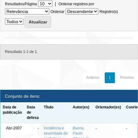
|
Resultados/Página
Ordenar registros por
Ordenar
Registro(s)
Resultado 1-1 de 1.
Anterior
1
Próximo
Conjunto de itens:
Data de
Data
Título
Autor(es)
Orientador(es)
Coorie
publicação
de
defesa
Abr-2007
-
Incidência e
Bueno,
-
-
severidade de
Paulo