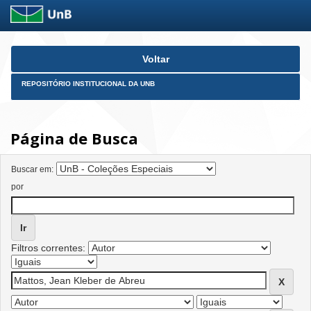
Skip
Voltar
navigation
REPOSITÓRIO INSTITUCIONAL DA UNB
Página de Busca
Buscar em:
por
Filtros correntes: