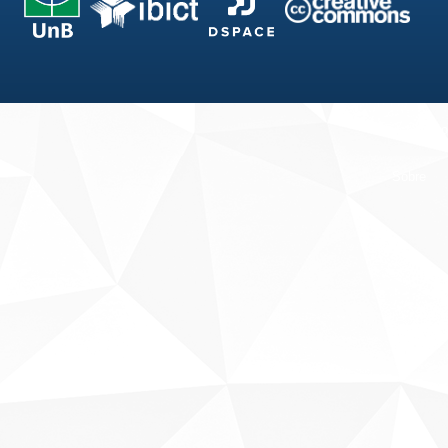
Fale conosco
Sobre