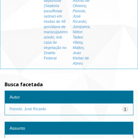
septoriose
Afonso de
(Septoria
Oliveira
;
passiflorae
Peixoto,
sydow) em
José
mudas de 48
Ricardo
;
genótipos de
Junqueira,
maracujazeiro
Nilton
azedo, sob
Tadeu
casa de
Vilela
;
vegetação no
Mattos,
Distrito
Jean
Federal
Kleber de
Abreu
Busca facetada
Autor
Peixoto, José Ricardo
1
Assunto