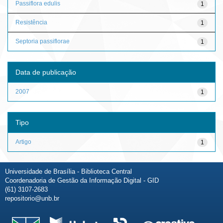
Passiflora edulis
1
Resistência
1
Septoria passiflorae
1
Data de publicação
2007
1
Tipo
Artigo
1
Universidade de Brasília - Biblioteca Central
Coordenadoria de Gestão da Informação Digital - GID
(61) 3107-2683
repositorio@unb.br