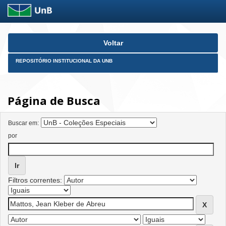
Skip
Voltar
navigation
REPOSITÓRIO INSTITUCIONAL DA UNB
Página de Busca
Buscar em:
por
Filtros correntes: