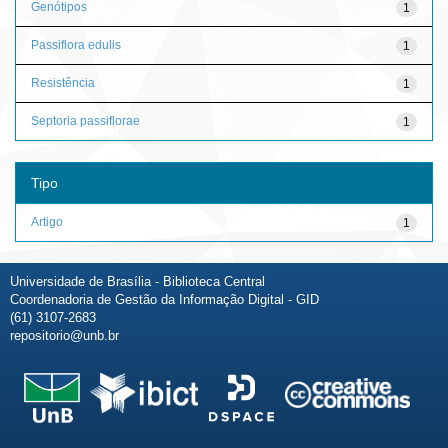
Genótipos
1
Passiflora edulis
1
Resistência
1
Septoria passiflorae
1
Tipo
Artigo
1
Universidade de Brasília - Biblioteca Central
Coordenadoria de Gestão da Informação Digital - GID
(61) 3107-2683
repositorio@unb.br