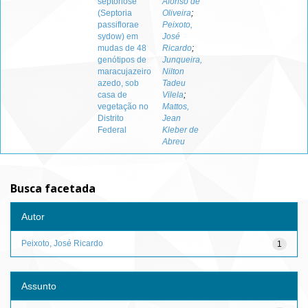
septoriose
Afonso de
(Septoria
Oliveira
;
passiflorae
Peixoto,
sydow) em
José
mudas de 48
Ricardo
;
genótipos de
Junqueira,
maracujazeiro
Nilton
azedo, sob
Tadeu
casa de
Vilela
;
vegetação no
Mattos,
Distrito
Jean
Federal
Kleber de
Abreu
Busca facetada
Autor
Peixoto, José Ricardo
1
Assunto