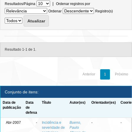
|
Resultados/Página
Ordenar registros por
Ordenar
Registro(s)
Resultado 1-1 de 1.
Anterior
1
Próximo
Conjunto de itens:
Data de
Data
Título
Autor(es)
Orientador(es)
Coorie
publicação
de
defesa
Abr-2007
-
Incidência e
Bueno,
-
-
severidade de
Paulo