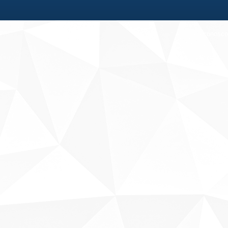
Fale conosco
Sobre