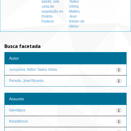
azedo, sob
Tadeu
casa de
Vilela
;
vegetação no
Mattos,
Distrito
Jean
Federal
Kleber de
Abreu
Busca facetada
Autor
Junqueira, Nilton Tadeu Vilela
1
Peixoto, José Ricardo
1
Assunto
Genótipos
1
Resistência
1