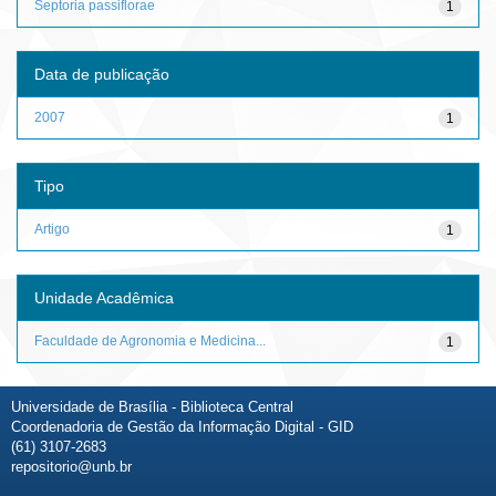
Septoria passiflorae
1
Data de publicação
2007
1
Tipo
Artigo
1
Unidade Acadêmica
Faculdade de Agronomia e Medicina...
1
Universidade de Brasília - Biblioteca Central
Coordenadoria de Gestão da Informação Digital - GID
(61) 3107-2683
repositorio@unb.br