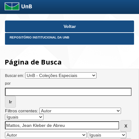
Skip
Voltar
navigation
REPOSITÓRIO INSTITUCIONAL DA UNB
Página de Busca
Buscar em:
por
Filtros correntes: