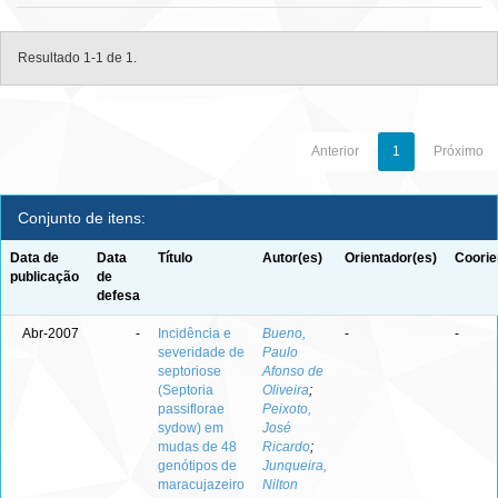
Resultado 1-1 de 1.
Anterior
1
Próximo
Conjunto de itens:
Data de
Data
Título
Autor(es)
Orientador(es)
Coorie
publicação
de
defesa
Abr-2007
-
Incidência e
Bueno,
-
-
severidade de
Paulo
septoriose
Afonso de
(Septoria
Oliveira
;
passiflorae
Peixoto,
sydow) em
José
mudas de 48
Ricardo
;
genótipos de
Junqueira,
maracujazeiro
Nilton