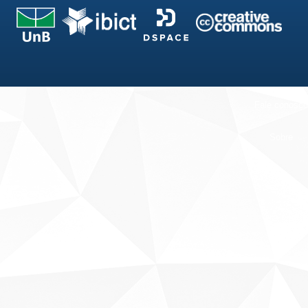
Fale conosco
Sobre