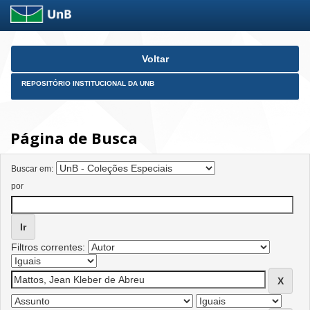
Skip
Voltar
navigation
REPOSITÓRIO INSTITUCIONAL DA UNB
Página de Busca
Buscar em:
por
Filtros correntes: