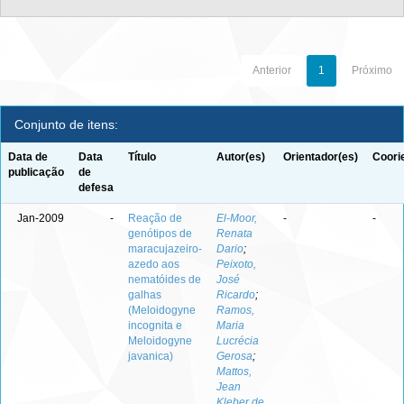
Anterior
1
Próximo
Conjunto de itens:
Data de
Data
Título
Autor(es)
Orientador(es)
Coori
publicação
de
defesa
Jan-2009
-
Reação de
El-Moor,
-
-
genótipos de
Renata
maracujazeiro-
Dario
;
azedo aos
Peixoto,
nematóides de
José
galhas
Ricardo
;
(Meloidogyne
Ramos,
incognita e
Maria
Meloidogyne
Lucrécia
javanica)
Gerosa
;
Mattos,
Jean
Kleber de