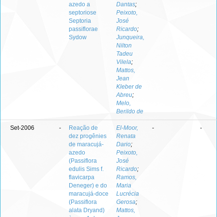
azedo a
Dantas
;
septoriose
Peixoto,
Septoria
José
passiflorae
Ricardo
;
Sydow
Junqueira,
Nilton
Tadeu
Vilela
;
Mattos,
Jean
Kleber de
Abreu
;
Melo,
Berildo de
Set-2006
-
Reação de
El-Moor,
-
-
dez progênies
Renata
de maracujá-
Dario
;
azedo
Peixoto,
(Passiflora
José
edulis Sims f.
Ricardo
;
flavicarpa
Ramos,
Deneger) e do
Maria
maracujá-doce
Lucrécia
(Passiflora
Gerosa
;
alata Dryand)
Mattos,