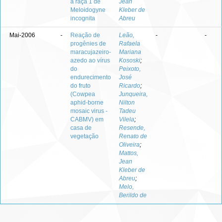
à raça 1 de
Jean
Meloidogyne
Kleber de
incognita
Abreu
Mai-2006
-
Reação de
Leão,
-
-
progênies de
Rafaela
maracujazeiro-
Mariana
azedo ao vírus
Kososki
;
do
Peixoto,
endurecimento
José
do fruto
Ricardo
;
(Cowpea
Junqueira,
aphid-borne
Nilton
mosaic virus -
Tadeu
CABMV) em
Vilela
;
casa de
Resende,
vegetação
Renato de
Oliveira
;
Mattos,
Jean
Kleber de
Abreu
;
Melo,
Berildo de