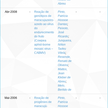
Abreu
Abr-2008
-
Reação de
Pinto,
-
-
genótipos de
Patrícia
maracujazeiro-
Hossoe
azedo ao vírus
Dantas
;
do
Peixoto,
endurecimento
José
do fruto
Ricardo
;
(Cowpea
Junqueira,
aphid-borne
Nilton
mosaic virus –
Tadeu
CABMV)
Vilela
;
Resende,
Renato de
Oliveira
;
Mattos,
Jean
Kleber de
Abreu
;
Melo,
Berildo de
Mai-2006
-
Reação de
Pinto,
-
-
progênies de
Patrícia
maracujá-
Hossoe