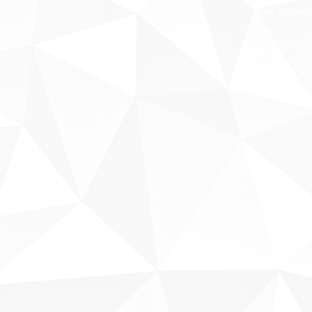
Fale conosco
Sobre