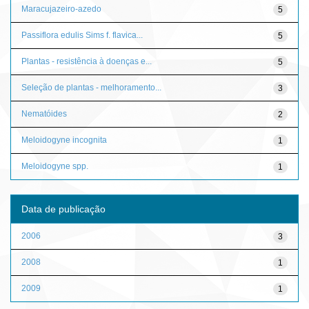
Maracujazeiro-azedo
5
Passiflora edulis Sims f. flavica...
5
Plantas - resistência à doenças e...
5
Seleção de plantas - melhoramento...
3
Nematóides
2
Meloidogyne incognita
1
Meloidogyne spp.
1
Data de publicação
2006
3
2008
1
2009
1