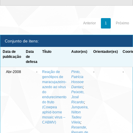
Anterior
1
Próximo
Conjunto de itens:
Data de
Data
Título
Autor(es)
Orientador(es)
Coori
publicação
de
defesa
Abr-2008
-
Reação de
Pinto,
-
-
genótipos de
Patrícia
maracujazeiro-
Hossoe
azedo ao vírus
Dantas
;
do
Peixoto,
endurecimento
José
do fruto
Ricardo
;
(Cowpea
Junqueira,
aphid-borne
Nilton
mosaic virus –
Tadeu
CABMV)
Vilela
;
Resende,
Renato de