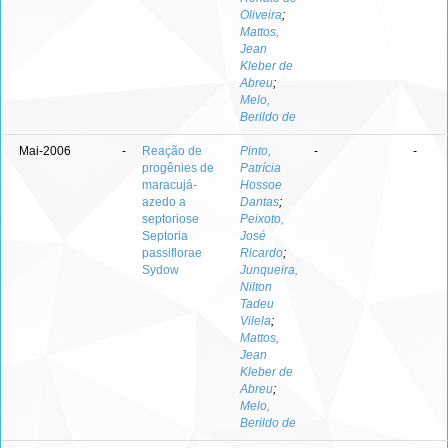
Oliveira
;
Mattos,
Jean
Kleber de
Abreu
;
Melo,
Berildo de
Mai-2006
-
Reação de
Pinto,
-
-
progênies de
Patrícia
maracujá-
Hossoe
azedo a
Dantas
;
septoriose
Peixoto,
Septoria
José
passiflorae
Ricardo
;
Sydow
Junqueira,
Nilton
Tadeu
Vilela
;
Mattos,
Jean
Kleber de
Abreu
;
Melo,
Berildo de