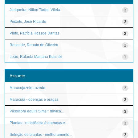
Junqueira, Nilton Tadeu Vilela
3
Peixoto, José Ricardo
3
Pinto, Patrícia Hossoe Dantas
2
Resende, Renato de Oliveira
2
Leão, Rafaela Mariana Kososki
1
Assunto
Maracujazeiro-azedo
3
Maracujá - doenças e pragas
3
Passiflora edulis Sims f. flavica...
3
Plantas - resistência à doenças e...
3
Seleção de plantas - melhoramento...
3