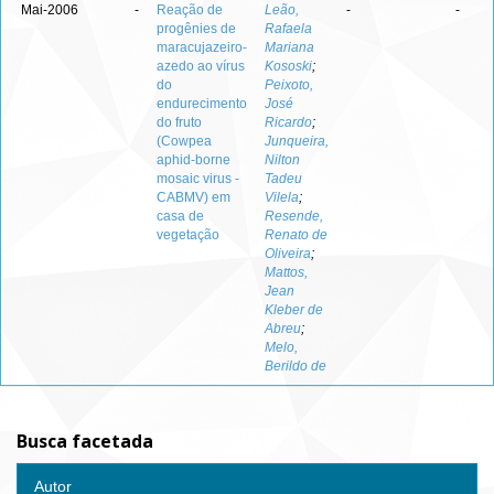
Mai-2006
-
Reação de
Leão,
-
-
progênies de
Rafaela
maracujazeiro-
Mariana
azedo ao vírus
Kososki
;
do
Peixoto,
endurecimento
José
do fruto
Ricardo
;
(Cowpea
Junqueira,
aphid-borne
Nilton
mosaic virus -
Tadeu
CABMV) em
Vilela
;
casa de
Resende,
vegetação
Renato de
Oliveira
;
Mattos,
Jean
Kleber de
Abreu
;
Melo,
Berildo de
Busca facetada
Autor