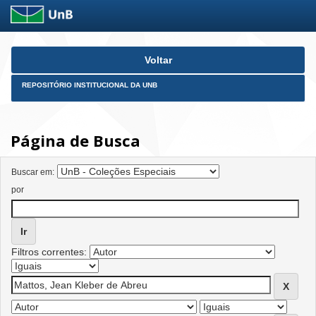
Skip
Voltar
navigation
REPOSITÓRIO INSTITUCIONAL DA UNB
Página de Busca
Buscar em:
por
Filtros correntes: