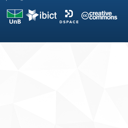
Fale conosco
Sobre