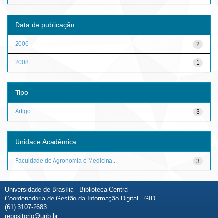
Data de publicação
2006
2
2008
1
Tipo
Artigo
3
Unidade Acadêmica
Faculdade de Agronomia e Medicina...
3
Universidade de Brasília - Biblioteca Central
Coordenadoria de Gestão da Informação Digital - GID
(61) 3107-2683
repositorio@unb.br