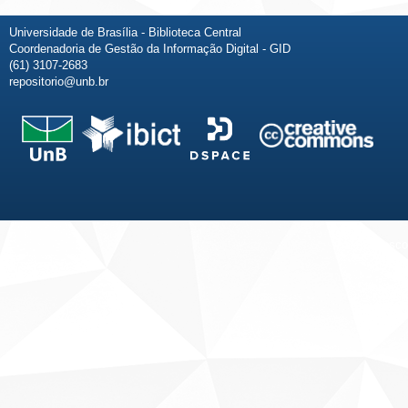
Universidade de Brasília - Biblioteca Central
Coordenadoria de Gestão da Informação Digital - GID
(61) 3107-2683
repositorio@unb.br
Fale conosco
Sobre