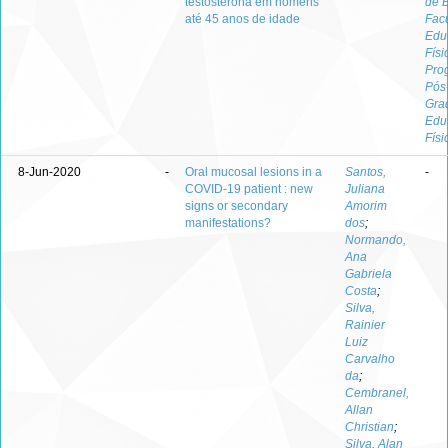
testosterona em homens
de B
até 45 anos de idade
Fac
Edu
Físi
Pro
Pós
Gra
Edu
Físi
8-Jun-2020
-
Oral mucosal lesions in a
Santos,
-
COVID-19 patient : new
Juliana
signs or secondary
Amorim
manifestations?
dos
;
Normando,
Ana
Gabriela
Costa
;
Silva,
Rainier
Luiz
Carvalho
da
;
Cembranel,
Allan
Christian
;
Silva, Alan