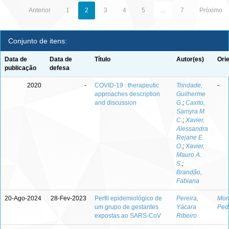
Anterior
1
2
3
4
5
...
7
Próximo
Conjunto de itens:
Data de
Data de
Título
Autor(es)
Ori
publicação
defesa
2020
-
COVID-19 : therapeutic
Trindade,
-
approaches description
Guilherme
and discussion
G.
;
Caxito,
Samyra M.
C.
;
Xavier,
Alessandra
Rejane E.
O.
;
Xavier,
Mauro A.
S.
;
Brandão,
Fabiana
20-Ago-2024
28-Fev-2023
Perfil epidemiológico de
Pereira,
Mont
um grupo de gestantes
Yácara
Ped
expostas ao SARS-CoV
Ribeiro