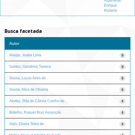
Argañaraz,
Enrique
Roberto
Busca facetada
Autor
Araújo, Joabe Lima
9
Santos, Gardênia Taveira
9
Sousa, Lucas Aires de
9
Sousa, Alice de Oliveira
6
Akutsu, Rita de Cássia Coelho de ...
4
Botelho, Raquel Braz Assunção
4
Gois, Eliana Teles de
4