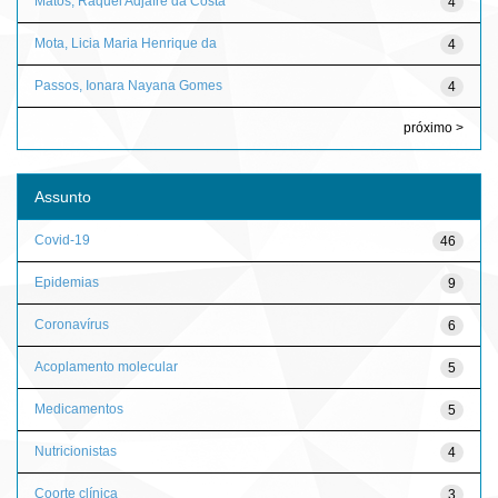
Matos, Raquel Adjafre da Costa
4
Mota, Licia Maria Henrique da
4
Passos, Ionara Nayana Gomes
4
próximo >
Assunto
Covid-19
46
Epidemias
9
Coronavírus
6
Acoplamento molecular
5
Medicamentos
5
Nutricionistas
4
Coorte clínica
3