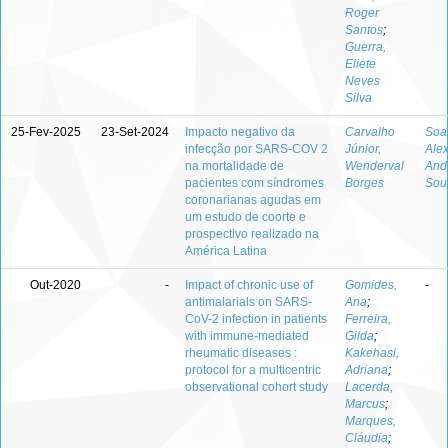
Roger
Santos
;
Guerra,
Eliete
Neves
Silva
25-Fev-2025
23-Set-2024
Impacto negativo da
Carvalho
Soa
infecção por SARS-COV 2
Júnior,
Ale
na mortalidade de
Wenderval
And
pacientes com síndromes
Borges
Sou
coronarianas agudas em
um estudo de coorte e
prospectivo realizado na
América Latina
Out-2020
-
Impact of chronic use of
Gomides,
-
antimalarials on SARS-
Ana
;
CoV-2 infection in patients
Ferreira,
with immune-mediated
Gilda
;
rheumatic diseases :
Kakehasi,
protocol for a multicentric
Adriana
;
observational cohort study
Lacerda,
Marcus
;
Marques,
Cláudia
;