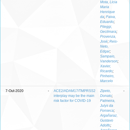
Mota, Licia
Maria
Henrique
da
;
Paiva,
Eduardo
;
Pileggi,
Gecilmara
;
Provenza,
José
;
Reis-
Neto,
Edgar
;
Sampaio,
Vanderson
;
Xavier,
Ricardo
;
Pinheiro,
Marcelo
7-Out-2020
-
ACE2/ADAM17/TMPRSS2
Zipeto,
-
interplay may be the main
Donato
;
risk factor for COVID-19
Palmeira,
Julys da
Fonseca
;
Argañaraz,
Gustavo
Adolfo
;