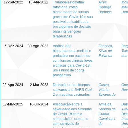
12-Set-2022
18-Abr-2022
Tromboelastometria
Aires,
Mota
rotacional como
Rodrigo
Mar
biomarcador de formas
Barbosa
Hen
graves de Covid-19 e sua
possível aplicabilidade
em algoritmo de decisão
para intervenções
terapêuticas
5-Dez-2024
30-Ago-2022
Análise dos
Fonseca,
Bor
biomarcadores cortisol e
Silvio de
Tati
prolactina em pacientes
Paiva da
dos
com formas clínicas leves
a críticas para Covid-19 :
um estudo de coorte
prospectivo
23-Ago-2024
2-Mar-2023
Detecção de anticorpos
Castro,
Guer
salivares anti-SARS-CoV-
Vitória
Nev
2 em adultos vacinados
Tavares de
17-Mar-2025
10-Jul-2024
Associação entre a
Almeida,
Dutr
severidade dos sintomas
Sabrina da
Tir
de Covid-19 com a
Cunha
Dis
composição corporal e
Cavalcanti
(me
com os níveis de
de
Uni