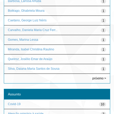
Barbosa, Larissa Arruda
1
Boitrago, Ghabriela Moura
1
Caetano, George Luiz Néris
1
Carvalho, Daniela Maria Cruz Ferr...
1
Gomes, Marina Lessa
1
Miranda, Isabel Christina Raulino
1
Queiroz, Josélio Emar de Araújo
1
Silva, Daiana Maria Santos de Sousa
1
próximo >
Assunto
Covid-19
10
Atenção primária à saúde
2