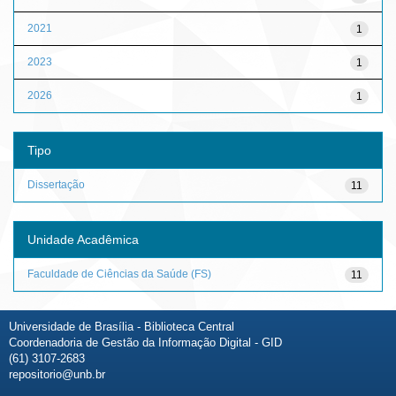
2021
1
2023
1
2026
1
Tipo
Dissertação
11
Unidade Acadêmica
Faculdade de Ciências da Saúde (FS)
11
Universidade de Brasília - Biblioteca Central
Coordenadoria de Gestão da Informação Digital - GID
(61) 3107-2683
repositorio@unb.br