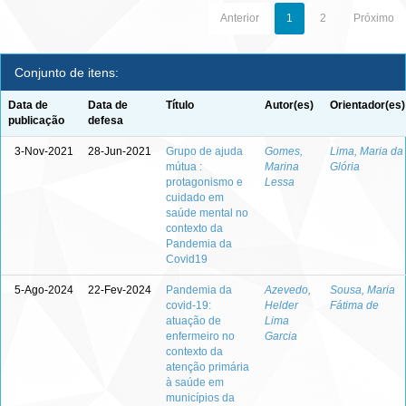
Anterior
1
2
Próximo
Conjunto de itens:
Data de
Data de
Título
Autor(es)
Orientador(es)
publicação
defesa
3-Nov-2021
28-Jun-2021
Grupo de ajuda
Gomes,
Lima, Maria da
mútua :
Marina
Glória
protagonismo e
Lessa
cuidado em
saúde mental no
contexto da
Pandemia da
Covid19
5-Ago-2024
22-Fev-2024
Pandemia da
Azevedo,
Sousa, Maria
covid-19:
Helder
Fátima de
atuação de
Lima
enfermeiro no
Garcia
contexto da
atenção primária
à saúde em
municípios da