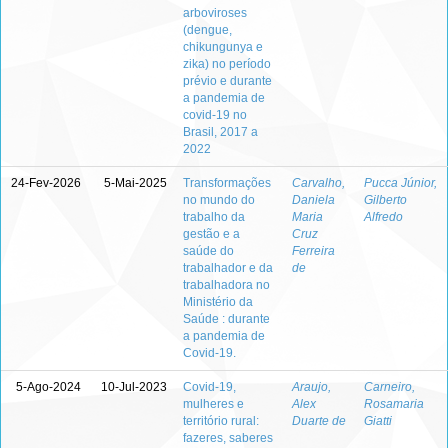
arboviroses
(dengue,
chikungunya e
zika) no período
prévio e durante
a pandemia de
covid-19 no
Brasil, 2017 a
2022
24-Fev-2026
5-Mai-2025
Transformações
Carvalho,
Pucca Júnior,
no mundo do
Daniela
Gilberto
trabalho da
Maria
Alfredo
gestão e a
Cruz
saúde do
Ferreira
trabalhador e da
de
trabalhadora no
Ministério da
Saúde : durante
a pandemia de
Covid-19.
5-Ago-2024
10-Jul-2023
Covid-19,
Araujo,
Carneiro,
mulheres e
Alex
Rosamaria
território rural:
Duarte de
Giatti
fazeres, saberes