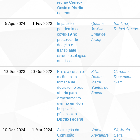
região Centro-
Oeste e Distrito
Federal
5-Ago-2024
1-Fev-2023
Impactos da
Queiroz,
Santana,
pandemia de
Josélio
Rafael Santos
covid-19 no
Emar de
processo de
Araújo
doação e
transplante:
estudo ecológico
analítico
13-Set-2023
20-Out-2022
Entre a cureta e
Silva,
Carneiro,
a cânula : a
Daiana
Rosamaria
tomada de
Maria
Giatti
decisão no pós-
Santos de
aborto para
Sousa
esvaziamento
uterino em dois
hospitais
públicos do
Distrito Federal
10-Dez-2024
1-Mar-2024
A atuação da
Varela,
Sá, Maria
Comissão
Alexandre
Célia