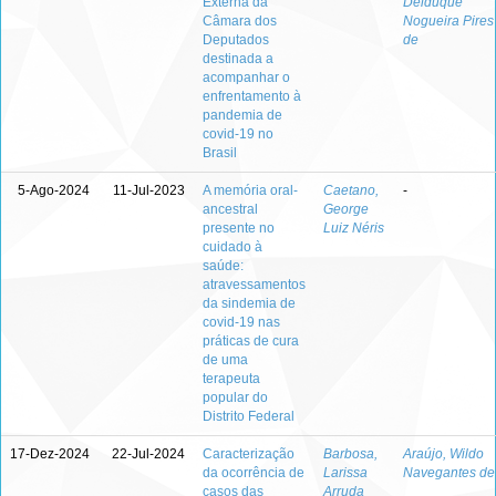
Externa da
Delduque
Câmara dos
Nogueira Pires
Deputados
de
destinada a
acompanhar o
enfrentamento à
pandemia de
covid-19 no
Brasil
5-Ago-2024
11-Jul-2023
A memória oral-
Caetano,
-
ancestral
George
presente no
Luiz Néris
cuidado à
saúde:
atravessamentos
da sindemia de
covid-19 nas
práticas de cura
de uma
terapeuta
popular do
Distrito Federal
17-Dez-2024
22-Jul-2024
Caracterização
Barbosa,
Araújo, Wildo
da ocorrência de
Larissa
Navegantes de
casos das
Arruda