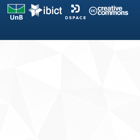
Fale conosco
Sobre