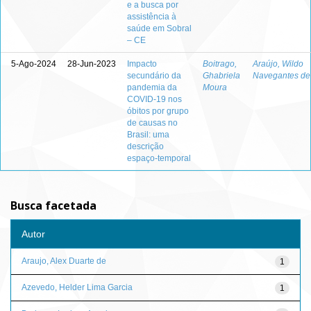
e a busca por
assistência à
saúde em Sobral
– CE
5-Ago-2024
28-Jun-2023
Impacto
Boitrago,
Araújo, Wildo
secundário da
Ghabriela
Navegantes de
pandemia da
Moura
COVID-19 nos
óbitos por grupo
de causas no
Brasil: uma
descrição
espaço-temporal
Busca facetada
Autor
Araujo, Alex Duarte de
1
Azevedo, Helder Lima Garcia
1