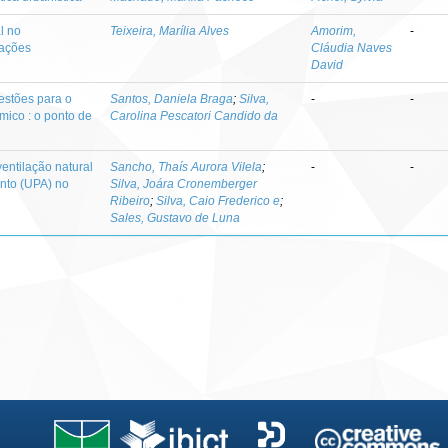
l no
Teixeira, Marília Alves
Amorim,
-
cações
Cláudia Naves
David
estões para o
Santos, Daniela Braga
;
Silva,
-
-
ico : o ponto de
Carolina Pescatori Candido da
entilação natural
Sancho, Thaís Aurora Vilela
;
-
-
nto (UPA) no
Silva, Joára Cronemberger
Ribeiro
;
Silva, Caio Frederico e
;
Sales, Gustavo de Luna