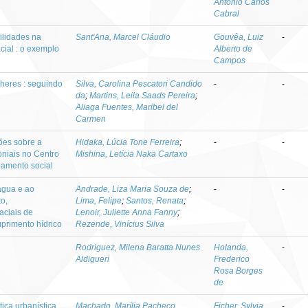
Antônio Carlos
Cabral
bilidades na
Sant'Ana, Marcel Cláudio
Gouvêa, Luiz
-
cial : o exemplo
Alberto de
Campos
lheres : seguindo
Silva, Carolina Pescatori Candido
-
-
da
;
Martins, Leila Saads Pereira
;
Aliaga Fuentes, Maribel del
Carmen
xões sobre a
Hidaka, Lúcia Tone Ferreira
;
-
-
oniais no Centro
Mishina, Letícia Naka Cartaxo
lamento social
água e ao
Andrade, Liza Maria Souza de
;
-
-
o,
Lima, Felipe
;
Santos, Renata
;
aciais de
Lenoir, Juliette Anna Fanny
;
uprimento hídrico
Rezende, Vinícius Silva
Rodriguez, Milena Baratta Nunes
Holanda,
-
Aldigueri
Frederico
Rosa Borges
de
ica urbanística
Machado, Marília Pacheco
Ficher, Sylvia
-