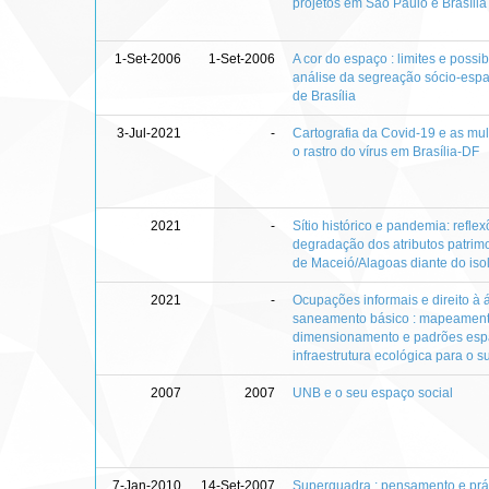
projetos em São Paulo e Brasília
1-Set-2006
1-Set-2006
A cor do espaço : limites e possi
análise da segreação sócio-espa
de Brasília
3-Jul-2021
-
Cartografia da Covid-19 e as mu
o rastro do vírus em Brasília-DF
2021
-
Sítio histórico e pandemia: refle
degradação dos atributos patrim
de Maceió/Alagoas diante do iso
2021
-
Ocupações informais e direito à 
saneamento básico : mapeament
dimensionamento e padrões esp
infraestrutura ecológica para o s
2007
2007
UNB e o seu espaço social
7-Jan-2010
14-Set-2007
Superquadra : pensamento e prát