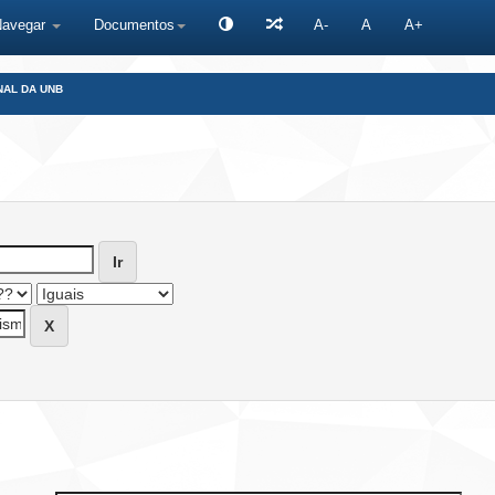
Navegar
Documentos
A-
A
A+
NAL DA UNB