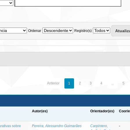
Ordenar
Registro(s)
Anterior
1
2
3
4
...
5
Autor(es)
Orientador(es)
Coorie
arativas sobre
Pereira, Alessandro Guimarães
Carpintero,
-