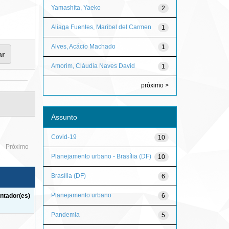
Yamashita, Yaeko
2
Aliaga Fuentes, Maribel del Carmen
1
Alves, Acácio Machado
1
Amorim, Cláudia Naves David
1
próximo >
Assunto
Covid-19
10
Próximo
Planejamento urbano - Brasília (DF)
10
Brasília (DF)
6
Planejamento urbano
6
ntador(es)
Pandemia
5