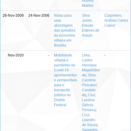
Andrea
Mathes
26-Nov-2009
24-Nov-2006
Notas para
Silva
Carpintero,
uma
Junior,
Antônio Carlos
abordagem
Eleudo
Cabral
das questões
Esteves de
da economia
Araujo
urbana em
Brasília
Nov-2020
-
Mobilidade
Lima,
-
urbana e
Carlos
pandemia da
Henrique
Covid-19 :
Magalhães
apontamentos
de
;
Silva,
e perspectivas
Carolina
para o
Pescatori
transporte
Candido
público no
da
;
Cruz,
Distrito
Luciana
Federal
Saboia
Fonseca
;
Cruz,
Leandro
de Souza
;
Santarém,