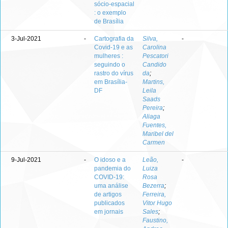
sócio-espacial
: o exemplo
de Brasília
3-Jul-2021
-
Cartografia da
Silva,
-
Covid-19 e as
Carolina
mulheres :
Pescatori
seguindo o
Candido
rastro do vírus
da
;
em Brasília-
Martins,
DF
Leila
Saads
Pereira
;
Aliaga
Fuentes,
Maribel del
Carmen
9-Jul-2021
-
O idoso e a
Leão,
-
pandemia do
Luiza
COVID-19:
Rosa
uma análise
Bezerra
;
de artigos
Ferreira,
publicados
Vitor Hugo
em jornais
Sales
;
Faustino,