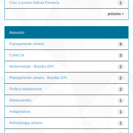
Cruz, Luciana Saboia Fonseca
1
próximo >
Assunto
Planejamento urbano
4
Covid-19
3
Modernidade - Brasília (DF)
2
Planejamento urbano - Brasília (DF)
2
Política habitacional
2
Adolescentes
1
Amigonianos
1
Antropologia urbana
1