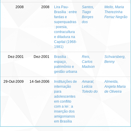
2008
2008
Lira Pau-
Santos,
Mello, Maria
Brasília : entre
Tiago
Therezinha
fardas e
Borges
Ferraz Negrão
superquadras
dos
: poesia,
contracultura
e ditadura na
Capital (1968-
1981)
Dez-2001
Dez-2001
Brasília :
Reis,
Schvarsberg,
espaço,
Carlos
Benny
patrimônio e
Madson
gestão urbana
29-Out-2009
14-Set-2006
Instituições de
Amaral,
Almeida,
internação
Letícia
Angela Maria
para
Toledo do
de Oliveira
adolescentes
em conflito
com a lei : a
inserção dos
amigonianos
em Brasília