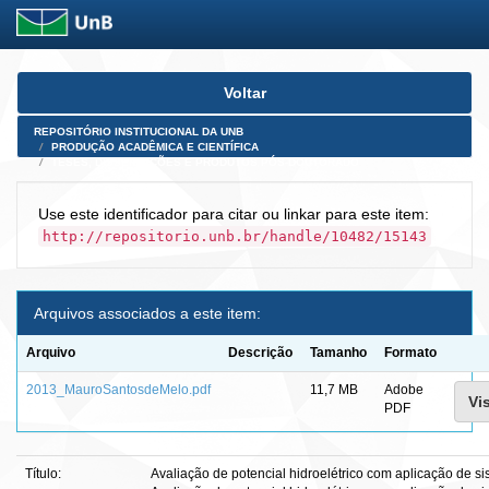
Skip
Voltar
navigation
REPOSITÓRIO INSTITUCIONAL DA UNB
PRODUÇÃO ACADÊMICA E CIENTÍFICA
TESES, DISSERTAÇÕES E PRODUTOS PÓS-DOUTORADO
Use este identificador para citar ou linkar para este item:
http://repositorio.unb.br/handle/10482/15143
Arquivos associados a este item:
Arquivo
Descrição
Tamanho
Formato
2013_MauroSantosdeMelo.pdf
11,7 MB
Adobe
Vi
PDF
Título:
Avaliação de potencial hidroelétrico com aplicação de s