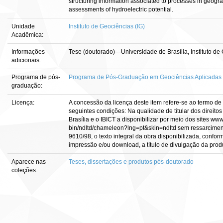
structuring information associated to processes in geogr
assessments of hydroelectric potential.
Unidade
Instituto de Geociências (IG)
Acadêmica:
Informações
Tese (doutorado)—Universidade de Brasília, Instituto de
adicionais:
Programa de pós-
Programa de Pós-Graduação em Geociências Aplicadas
graduação:
Licença:
A concessão da licença deste item refere-se ao termo de
seguintes condições: Na qualidade de titular dos direito
Brasília e o IBICT a disponibilizar por meio dos sites www.
bin/ndltd/chameleon?lng=pt&skin=ndltd sem ressarcimento
9610/98, o texto integral da obra disponibilizada, confor
impressão e/ou download, a título de divulgação da produçã
Aparece nas
Teses, dissertações e produtos pós-doutorado
coleções: