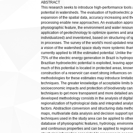
ABSTRACT
This research seeks to introduce high-performance tools a
potential in watersheds. The evaluation of hydroelectric 
expansion of the spatial data, accuracy increasing and t
processing enable new approaches. An evaluation approa
physiographic feature, the environment and water resourc
application of geotechnology to optimize queries and ana
individualized) and inventoried, based on structuring of s
in processes. The survey of the world's most updated resea
a vision of the watershed space study more systemic than
currently applied to lift the estimated potential. Unlike t
75% of the electric energy generation in Brazil is hydropo
Brazilian hydroelectric potential is exploited, leaving ap
much of this potential is located in protected areas, know
construction of a reservoir can exert strong influences on 
methodologies for these estimates may introduce limitatio
techniques. The greater knowledge of acceptable limits b
socioeconomic impacts and protection of biodiversity can
techniques to get more transparent and more detailed anal
developed methodology consists in the analysis of digital e
regionalization of hydrological data and integrated analy
factors. Abstraction conversion and structuring data metho
maps, multivariate data analysis and decision support syst
techniques used in the study area can be applied to other r
database of physiographic features, hydrology, environmen
and continuous properties and can be applied to regional o