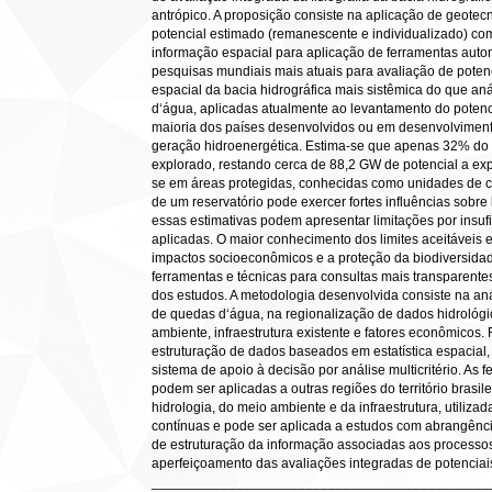
antrópico. A proposição consiste na aplicação de geotecn
potencial estimado (remanescente e individualizado) co
informação espacial para aplicação de ferramentas aut
pesquisas mundiais mais atuais para avaliação de potenc
espacial da bacia hidrográfica mais sistêmica do que aná
d‘água, aplicadas atualmente ao levantamento do potenc
maioria dos países desenvolvidos ou em desenvolvimento,
geração hidroenergética. Estima-se que apenas 32% do po
explorado, restando cerca de 88,2 GW de potencial a exp
se em áreas protegidas, conhecidas como unidades de c
de um reservatório pode exercer fortes influências sobr
essas estimativas podem apresentar limitações por insuf
aplicadas. O maior conhecimento dos limites aceitáveis e
impactos socioeconômicos e a proteção da biodiversid
ferramentas e técnicas para consultas mais transparentes
dos estudos. A metodologia desenvolvida consiste na aná
de quedas d‘água, na regionalização de dados hidrológi
ambiente, infraestrutura existente e fatores econômicos
estruturação de dados baseados em estatística espacial,
sistema de apoio à decisão por análise multicritério. As 
podem ser aplicadas a outras regiões do território brasile
hidrologia, do meio ambiente e da infraestrutura, utiliza
contínuas e pode ser aplicada a estudos com abrangência
de estruturação da informação associadas aos processo
aperfeiçoamento das avaliações integradas de potenciais
____________________________________________