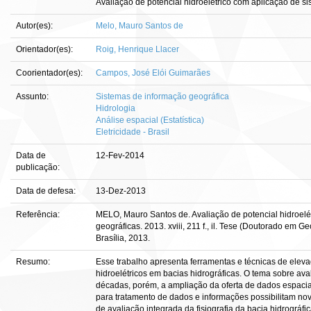
Avaliação de potencial hidroelétrico com aplicação de s
Autor(es):
Melo, Mauro Santos de
Orientador(es):
Roig, Henrique Llacer
Coorientador(es):
Campos, José Elói Guimarães
Assunto:
Sistemas de informação geográfica
Hidrologia
Análise espacial (Estatística)
Eletricidade - Brasil
Data de
12-Fev-2014
publicação:
Data de defesa:
13-Dez-2013
Referência:
MELO, Mauro Santos de. Avaliação de potencial hidroelé
geográficas. 2013. xviii, 211 f., il. Tese (Doutorado em 
Brasília, 2013.
Resumo:
Esse trabalho apresenta ferramentas e técnicas de ele
hidroelétricos em bacias hidrográficas. O tema sobre ava
décadas, porém, a ampliação da oferta de dados espacia
para tratamento de dados e informações possibilitam n
de avaliação integrada da fisiografia da bacia hidrográfi