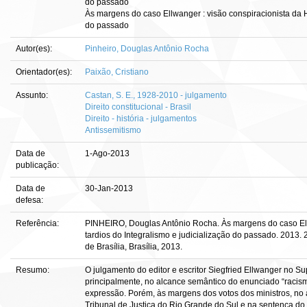
do passado
Às margens do caso Ellwanger : visão conspiracionista da Hi
do passado
Autor(es):
Pinheiro, Douglas Antônio Rocha
Orientador(es):
Paixão, Cristiano
Assunto:
Castan, S. E., 1928-2010 - julgamento
Direito constitucional - Brasil
Direito - história - julgamentos
Antissemitismo
Data de
1-Ago-2013
publicação:
Data de
30-Jan-2013
defesa:
Referência:
PINHEIRO, Douglas Antônio Rocha. Às margens do caso Ellw
tardios do Integralismo e judicialização do passado. 2013. 
de Brasília, Brasília, 2013.
Resumo:
O julgamento do editor e escritor Siegfried Ellwanger no S
principalmente, no alcance semântico do enunciado “racismo
expressão. Porém, às margens dos votos dos ministros, no 
Tribunal de Justiça do Rio Grande do Sul e na sentença do 