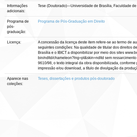
Informações
Tese (Doutorado)—Universidade de Brasília, Faculdade de 
adicionais:
Programa de
Programa de Pós-Graduação em Direito
pós-
graduação:
Licença:
A concessão da licença deste item refere-se ao termo de a
seguintes condições: Na qualidade de titular dos direitos d
Brasília e o IBICT a disponibilizar por meio dos sites www.bce
bin/ndltd/chameleon?lng=pt&skin=ndltd sem ressarcimento d
9610/98, o texto integral da obra disponibilizada, conforme 
impressão e/ou download, a título de divulgação da produção c
Aparece nas
Teses, dissertações e produtos pós-doutorado
coleções: