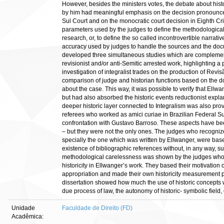
However, besides the ministers votes, the debate about histo
by him had meaningful emphasis on the decision pronounce
Sul Court and on the monocratic court decision in Eighth C
parameters used by the judges to define the methodological 
research, or, to define the so called incontrovertible narrativ
accuracy used by judges to handle the sources and the docu
developed three simultaneous studies which are complementa
revisionist and/or anti-Semitic arrested work, highlighting a 
investigation of integralist trades on the production of Rev
comparison of judge and historian functions based on the do
about the case. This way, it was possible to verify that Ell
but had also absorbed the historic events reductionist expl
deeper historic layer connected to Integralism was also prove
referees who worked as amici curiae in Brazilian Federal 
confrontation with Gustavo Barroso. These aspects have bee
– but they were not the only ones. The judges who recognized
specially the one which was written by Ellwanger, were base
existence of bibliographic references without, in any way, 
methodological carelessness was shown by the judges who us
historicity in Ellwanger’s work. They based their motivation
appropriation and made their own historicity measurement p
dissertation showed how much the use of historic concepts wi
due process of law, the autonomy of historic- symbolic field
Unidade
Faculdade de Direito (FD)
Acadêmica: