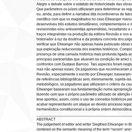
Alegre o debate sobre o estatuto de historicidade das obras
Que parâmetros os juízes utilizaram para determinar as re
ou, ainda, para definir a narrativa dita incontroversa de fat
científico com que os magistrados no caso Ellwanger manus
desenvolveu três estudos simultâneos, complementares e m
revisionistas e/ou antissemitas apreendidas, ressaltando a v
traços integralistas na produção da editora Revisão e nos a
historiador à luz da doutrina e da postura concreta dos ju
verificar que Ellwanger não apenas havia publicado obra
sua explicação reducionista dos eventos históricos. Compr
presença de uma camada histórica mais profunda ligada ao In
principais pareceristas que atuaram na condição de amici 
confrontos com Gustavo Barroso. Tais aspectos foram negli
mas não apenas esses. Os julgadores que reconheceram o es
Revisão, especialmente o escrito por Ellwanger, basearam-s
de referências bibliográficas sem, minimamente, sujeitá-las
metodológico, os julgadores que utilizaram o critério da ca
Ellwanger basearam sua fundamentação numa apropriação r
fazendo com que o próprio parâmetro utilizado de aferição 
tese apontou, assim, como o uso de conceitos históricos pel
acabar representando um ataque ao devido processo legal,
hermenêutica constitucional e à própria ordem democrática
______________________________________________
ABSTRACT
The judgement of editor and writer Siegfried Ellwanger in 
centered on the semantic meaning of the term “racism” and o