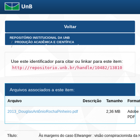
Skip
Voltar
navigation
REPOSITÓRIO INSTITUCIONAL DA UNB
PRODUÇÃO ACADÊMICA E CIENTÍFICA
TESES, DISSERTAÇÕES E PRODUTOS PÓS-DOUTORADO
Use este identificador para citar ou linkar para este item:
http://repositorio.unb.br/handle/10482/13810
Arquivos associados a este item:
Arquivo
Descrição
Tamanho
Forma
2013_DouglasAntônioRochaPinheiro.pdf
2,36 MB
Adobe
PDF
Título:
Às margens do caso Ellwanger : visão conspiracionista da Hi