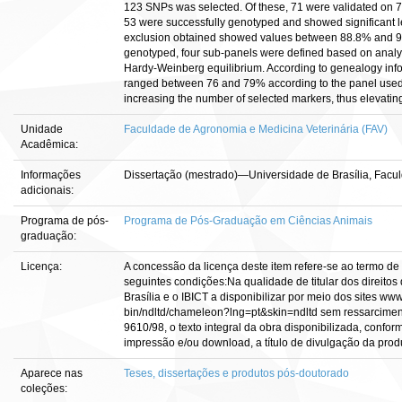
123 SNPs was selected. Of these, 71 were validated on 
53 were successfully genotyped and showed significant l
exclusion obtained showed values between 88.8% and 99.
genotyped, four sub-panels were defined based on analyz
Hardy-Weinberg equilibrium. According to genealogy info
ranged between 76 and 79% according to the panel used. 
increasing the number of selected markers, thus elevating
Unidade
Faculdade de Agronomia e Medicina Veterinária (FAV)
Acadêmica:
Informações
Dissertação (mestrado)—Universidade de Brasília, Facul
adicionais:
Programa de pós-
Programa de Pós-Graduação em Ciências Animais
graduação:
Licença:
A concessão da licença deste item refere-se ao termo de
seguintes condições:Na qualidade de titular dos direitos
Brasília e o IBICT a disponibilizar por meio dos sites www.
bin/ndltd/chameleon?lng=pt&skin=ndltd sem ressarcimento
9610/98, o texto integral da obra disponibilizada, confor
impressão e/ou download, a título de divulgação da produçã
Aparece nas
Teses, dissertações e produtos pós-doutorado
coleções: