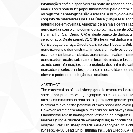
informações estão disponíveis em parte do rebanho nac
moleculares podem ter papel fundamental para gerenci
os registros genealógicos são escassos. Assim, o objetiv
conjunto de marcadores de Base Única (Single Nucleotid
paternidade em ovelhas. Amostras de animais de três ra
genotipadas com o chip contendo aproximadamente 50
Illumina Inc., San Diego, CA) e, deste banco de dados,
selecionado. Deste painel, 71 SNPs foram validados em
Conservação da raça Crioula da Embrapa Pecuária Sul.
genotipagens e demonstraram níveis significativos de po
exclusão combinadas obtidas apresentaram valores entre
genotipados, quatro sub-painéis foram definidos e testad
acordo com informações de genealogia dos animais, vari
marcadores selecionados, notou-se a necessidade de s
elevar o poder de resolução nas análises.
____________________________________________
ABSTRACT
The conservation of local sheep genetic resources is strat
specialized products with geographic indication or certific
allelic combinations in relation to specialized genetic gr
is critical to exploit the potential of each breed and avo
However, as the genealogical records are not always ava
fundamental role in management of breeding programs. The
markers (Single Nucleotide Polymorphism) to conduct pate
adapted Brazilian sheep breeds were genotyped ith a ch
(SheepSNP50 Bead Chip, Illumina Inc., San Diego, CA) an