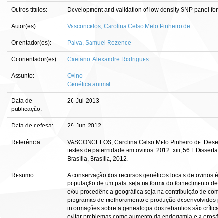
Outros títulos:
Development and validation of low density SNP panel for
Autor(es):
Vasconcelos, Carolina Celso Melo Pinheiro de
Orientador(es):
Paiva, Samuel Rezende
Coorientador(es):
Caetano, Alexandre Rodrigues
Assunto:
Ovino
Genética animal
Data de
26-Jul-2013
publicação:
Data de defesa:
29-Jun-2012
Referência:
VASCONCELOS, Carolina Celso Melo Pinheiro de. Desen
testes de paternidade em ovinos. 2012. xiii, 56 f. Diss
Brasília, Brasília, 2012.
Resumo:
A conservação dos recursos genéticos locais de ovinos é
população de um país, seja na forma do fornecimento de
e/ou procedência geográfica seja na contribuição de com
programas de melhoramento e produção desenvolvidos pa
informações sobre a genealogia dos rebanhos são crítica
evitar problemas como aumento da endogamia e a eros