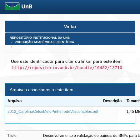
Skip
Voltar
navigation
REPOSITÓRIO INSTITUCIONAL DA UNB
PRODUÇÃO ACADÊMICA E CIENTÍFICA
TESES, DISSERTAÇÕES E PRODUTOS PÓS-DOUTORADO
Use este identificador para citar ou linkar para este item:
http://repositorio.unb.br/handle/10482/13710
Arquivos associados a este item:
Arquivo
Descrição
Taman
2012_CarolinaCelsoMeloPinheirodeVasconcelos.pdf
1,45 M
Título:
Desenvolvimento e validação de painéis de SNPs para t