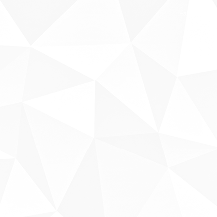
Fale conosco
Sobre